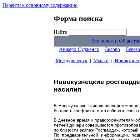
Перейти к основному содержанию
Форма поиска
Найти
Все новости
Обществ
Анжеро-Судженск
|
Белово
|
Берез
Междуреченск
|
Мыски
|
Новокузне
Новокузнецкие росгварде
насилия
В Новокузнецке экипаж вневедомственн
бытового конфликта стал избивать свою 
В дневное время к правоохранителям об
летней дочери совершаются противопра
по близости экипаж Росгвардии, который
По предварительной информации, подв
агрессию, в результате чего нанес не