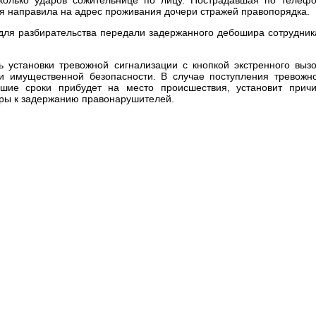
я направила на адрес проживания дочери стражей правопорядка.
 для разбирательства передали задержанного дебошира сотрудни
ь установки тревожной сигнализации с кнопкой экстренного выз
и имущественной безопасности. В случае поступления тревожн
йшие сроки прибудет на место происшествия, установит прич
еры к задержанию правонарушителей.