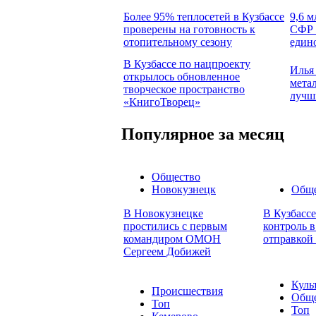
Более 95% теплосетей в Кузбассе
9,6 м
проверены на готовность к
СФР 
отопительному сезону
един
В Кузбассе по нацпроекту
Илья
открылось обновленное
мета
творческое пространство
лучш
«КнигоТворец»
Популярное за месяц
Общество
Новокузнецк
Обще
В Новокузнецке
В Кузбасс
простились с первым
контроль в
командиром ОМОН
отправкой
Сергеем Добижей
Куль
Происшествия
Обще
Топ
Топ