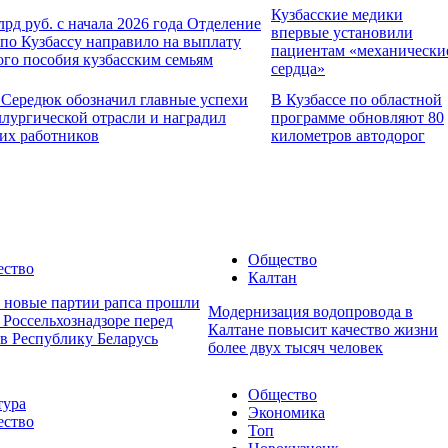
Кузбасские медики
лрд руб. с начала 2026 года Отделение
впервые установили
по Кузбассу направило на выплату
пациентам «механически
ого пособия кузбасским семьям
сердца»
 Середюк обозначил главные успехи
В Кузбассе по областной
ллургической отрасли и наградил
программе обновляют 80
их работников
километров автодорог
Общество
ство
Калтан
е новые партии рапса прошли
Модернизация водопровода в
 Россельхознадзоре перед
Калтане повысит качество жизни
 в Республику Беларусь
более двух тысяч человек
Общество
тура
Экономика
ство
Топ