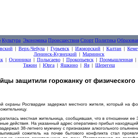
о
Культура
Экономика
Происшествия
Спорт
Политика
Образова
овский
|
Верх-Чебула
|
Гурьевск
|
Ижморский
|
Калтан
|
Кеме
Ленинск-Кузнецкий
|
Мариинск
цк
|
Осинники
|
Полысаево
|
Прокопьевск
|
Промышленная
Тяжин
|
Юрга
|
Яшкино
|
Яя
|
Шерегеш
йцы защитили горожанку от физического
ой охраны Росгвардии задержал местного жителя, который на ф
сожительницу.
ратилась местная жительница, сообщившая, что в отношении ее 
вные действия. На указанный адрес оперативно прибыл находящи
 задержал 38-летнего мужчину с признаками алкогольного опьянен
ыпивший сожитель на почве бытового конфликта стал проявл
сколько ударов сожительнице по лицу. Пострадавшая по телеф