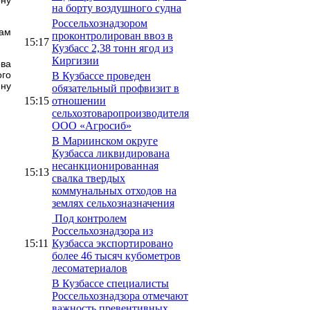
на борту воздушного судна
Россельхознадзором
кам
проконтролирован ввоз в
15:17
Кузбасс 2,38 тонн ягод из
Киргизии
ова
ого
В Кузбассе проведен
ину
обязательный профвизит в
15:15
отношении
сельхозтоваропроизводителя
ООО «Агросиб»
В Мариинском округе
Кузбасса ликвидирована
несанкционированная
15:13
свалка твердых
коммунальных отходов на
землях сельхозназначения
Под контролем
Россельхознадзора из
15:11
Кузбасса экспортировано
более 46 тысяч кубометров
лесоматериалов
В Кузбассе специалисты
Россельхознадзора отмечают
важность превентивных