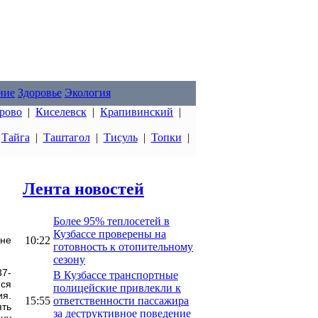
ние
Здоровье
Экология
рово
|
Киселевск
|
Крапивинский
|
|
Тайга
|
Таштагол
|
Тисуль
|
Топки
|
Лента новостей
Более 95% теплосетей в
Кузбассе проверены на
10:22
оне
готовность к отопительному
сезону
37-
В Кузбассе транспортные
йся
полицейские привлекли к
ия.
15:55
ответственности пассажира
ять
за деструктивное поведение
ону