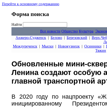
Перейти к основному содержанию
Форма поиска
Найти
Все новости
Общество
Культура
Эконо
Анжеро-Судженск
|
Белово
|
Березовский
|
Верх-Чеб
Л
Междуреченск
|
Мыски
|
Новокузнецк
|
Осинники
|
Тяжин
Обновленные мини-сквер
Ленина создают особую 
главной транспортной ар
В 2020 году по нацпроекту «Ж
инициированному Президент