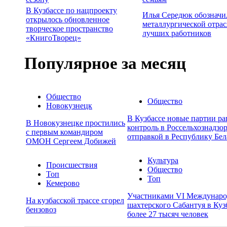
В Кузбассе по нацпроекту
Илья Середюк обозначи
открылось обновленное
металлургической отрас
творческое пространство
лучших работников
«КнигоТворец»
Популярное за месяц
Общество
Общество
Новокузнецк
В Кузбассе новые партии р
В Новокузнецке простились
контроль в Россельхознадзор
с первым командиром
отправкой в Республику Бел
ОМОН Сергеем Добижей
Культура
Происшествия
Общество
Топ
Топ
Кемерово
Участниками VI Междунаро
На кузбасской трассе сгорел
шахтерского Сабантуя в Куз
бензовоз
более 27 тысяч человек