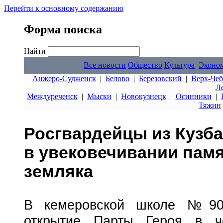
Перейти к основному содержанию
Форма поиска
Найти
Все новости
Общество
Культура
Эконо
Анжеро-Судженск
|
Белово
|
Березовский
|
Верх-Чеб
Л
Междуреченск
|
Мыски
|
Новокузнецк
|
Осинники
|
Тяжин
Росгвардейцы из Кузба
в увековечивании памя
земляка
В кемеровской школе №90 
открытие Парты Героя в че