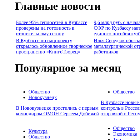
Главные новости
Более 95% теплосетей в Кузбассе
9,6 млрд руб. с нача
проверены на готовность к
СФР по Кузбассу нап
отопительному сезону
единого пособия куз
В Кузбассе по нацпроекту
Илья Середюк обозна
открылось обновленное творческое
металлургической от
пространство «КнигоТворец»
работников
Популярное за месяц
Общество
Общество
Новокузнецк
В Кузбассе новые
В Новокузнецке простились с первым
контроль в Россел
командиром ОМОН Сергеем Добижей
отправкой в Респ
Общество
Культура
Экономика
Общество
Топ