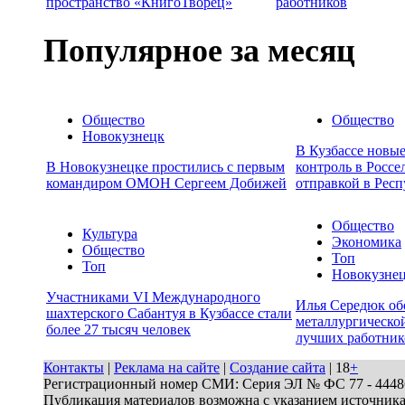
пространство «КнигоТворец»
работников
Популярное за месяц
Общество
Общество
Новокузнецк
В Кузбассе новы
В Новокузнецке простились с первым
контроль в Россе
командиром ОМОН Сергеем Добижей
отправкой в Респ
Общество
Культура
Экономика
Общество
Топ
Топ
Новокузне
Участниками VI Международного
Илья Середюк об
шахтерского Сабантуя в Кузбассе стали
металлургической
более 27 тысяч человек
лучших работник
Контакты
|
Реклама на сайте
|
Создание сайта
| 18
+
Регистрационный номер СМИ: Серия ЭЛ № ФС 77 - 44486 
Публикация материалов возможна с указанием источник