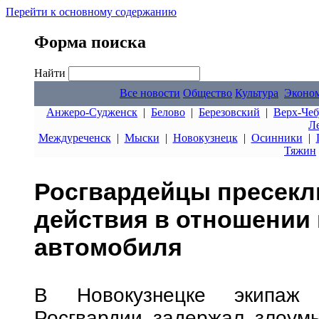
Перейти к основному содержанию
Форма поиска
Найти
Все новости
Общество
Культура
Эконо
Анжеро-Судженск
|
Белово
|
Березовский
|
Верх-Чеб
Л
Междуреченск
|
Мыски
|
Новокузнецк
|
Осинники
|
Тяжин
Росгвардейцы пресекл
действия в отношении 
автомобиля
В Новокузнецке экипаж 
Росгвардии задержал злоум