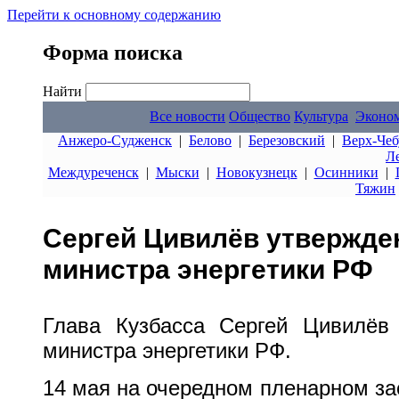
Перейти к основному содержанию
Форма поиска
Найти
Все новости
Общество
Культура
Эконо
Анжеро-Судженск
|
Белово
|
Березовский
|
Верх-Чеб
Л
Междуреченск
|
Мыски
|
Новокузнецк
|
Осинники
|
Тяжин
Сергей Цивилёв утвержде
министра энергетики РФ
Глава Кузбасса Сергей Цивилёв
министра энергетики РФ.
14 мая на очередном пленарном за