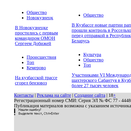
Общество
Общество
Новокузнецк
В Кузбассе новые партии рап
В Новокузнецке
прошли контроль в Россельхо
простились с первым
перед отправкой в Республи
командиром ОМОН
Беларусь
Сергеем Добижей
Культура
Происшествия
Общество
Топ
Топ
Кемерово
Участниками VI Междунаро
На кузбасской трассе
шахтерского Сабантуя в Кузб
сгорел бензовоз
более 27 тысяч человек
Контакты
|
Реклама на сайте
|
Создание сайта
| 18
+
Регистрационный номер СМИ: Серия ЭЛ № ФС 77 - 44486 
Публикация материалов возможна с указанием источник