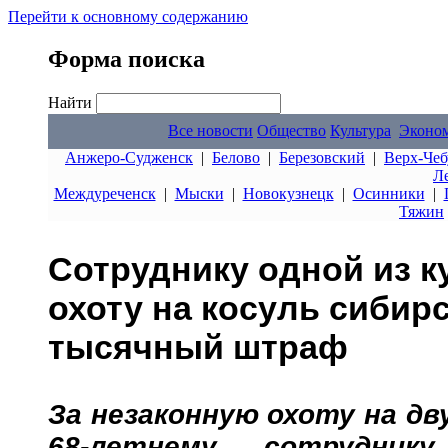
Перейти к основному содержанию
Форма поиска
Найти
Все новости
Общество
Культура
Эконо
Анжеро-Судженск
|
Белово
|
Березовский
|
Верх-Чеб
Л
Междуреченск
|
Мыски
|
Новокузнецк
|
Осинники
|
Тяжин
Сотруднику одной из к
охоту на косуль сибирс
тысячный штраф
За незаконную охоту на дв
68-летнему сотрудник