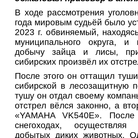
В ходе рассмотрения уголов
года мировым судьёй было уст
2023 г. обвиняемый, находяс
муниципального округа, и
добычу зайца и лисы, при
сибирских произвёл их отстре
После этого он оттащил туши
сибирской в лесозащитную по
тушу он отдал своему компань
отстрел вёлся законно, а вто
«YAMAHA VK540E». После 
снегоходах, осуществляя 
добытых диких животных. Од