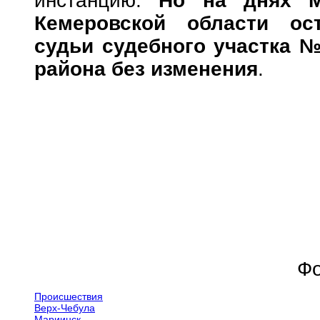
инстанцию.
Но на днях М
Кемеровской области
ос
судьи судебного участка №
района без изменения
.
Фо
Происшествия
Верх-Чебула
Мариинск