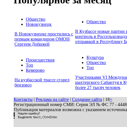
Общество
Общество
Новокузнецк
В Кузбассе новые партии
В Новокузнецке простились с
контроль в Россельхознадз
первым командиром ОМОН
отправкой в Республику Б
Сергеем Добижей
Культура
Происшествия
Общество
Топ
Топ
Кемерово
Участниками VI Междуна
На кузбасской трассе сгорел
шахтерского Сабантуя в К
бензовоз
более 27 тысяч человек
Контакты
|
Реклама на сайте
|
Создание сайта
| 18
+
Регистрационный номер СМИ: Серия ЭЛ № ФС 77 - 44486 
Публикация материалов возможна с указанием источник