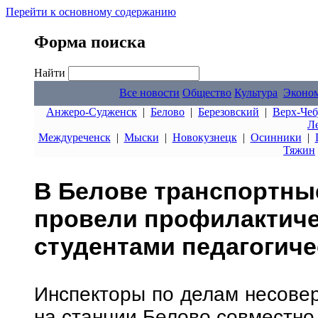
Перейти к основному содержанию
Форма поиска
Найти
Все новости
Общество
Культура
Эконо
Анжеро-Судженск
|
Белово
|
Березовский
|
Верх-Чеб
Л
Междуреченск
|
Мыски
|
Новокузнецк
|
Осинники
|
Тяжин
В Белове транспортны
провели профилактиче
студентами педагогиче
Инспекторы по делам несове
на станции Белово совместно