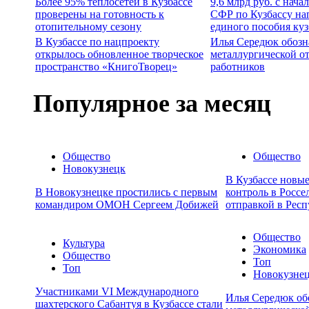
Более 95% теплосетей в Кузбассе
9,6 млрд руб. с нача
проверены на готовность к
СФР по Кузбассу на
отопительному сезону
единого пособия ку
В Кузбассе по нацпроекту
Илья Середюк обозн
открылось обновленное творческое
металлургической о
пространство «КнигоТворец»
работников
Популярное за месяц
Общество
Общество
Новокузнецк
В Кузбассе новы
В Новокузнецке простились с первым
контроль в Россе
командиром ОМОН Сергеем Добижей
отправкой в Респ
Общество
Культура
Экономика
Общество
Топ
Топ
Новокузне
Участниками VI Международного
Илья Середюк об
шахтерского Сабантуя в Кузбассе стали