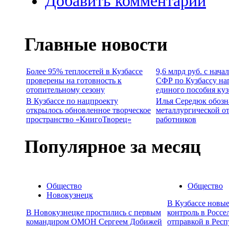
Добавить комментарий
Главные новости
Более 95% теплосетей в Кузбассе
9,6 млрд руб. с нача
проверены на готовность к
СФР по Кузбассу на
отопительному сезону
единого пособия ку
В Кузбассе по нацпроекту
Илья Середюк обозн
открылось обновленное творческое
металлургической о
пространство «КнигоТворец»
работников
Популярное за месяц
Общество
Общество
Новокузнецк
В Кузбассе новы
В Новокузнецке простились с первым
контроль в Россе
командиром ОМОН Сергеем Добижей
отправкой в Респ