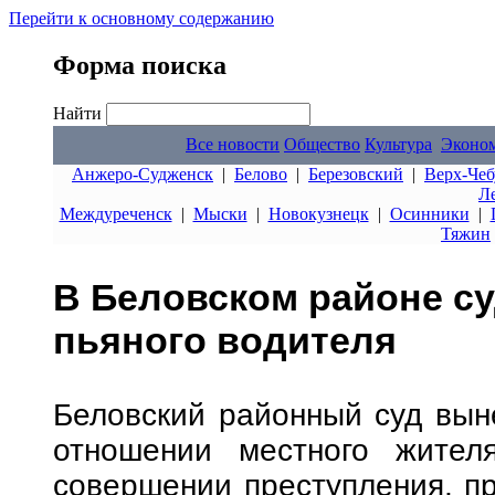
Перейти к основному содержанию
Форма поиска
Найти
Все новости
Общество
Культура
Эконо
Анжеро-Судженск
|
Белово
|
Березовский
|
Верх-Чеб
Л
Междуреченск
|
Мыски
|
Новокузнецк
|
Осинники
|
Тяжин
В Беловском районе с
пьяного водителя
Беловский районный суд вын
отношении местного жител
совершении преступления, пре