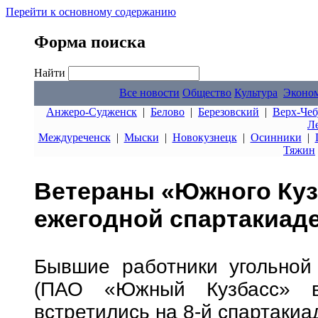
Перейти к основному содержанию
Форма поиска
Найти
Все новости
Общество
Культура
Эконо
Анжеро-Судженск
|
Белово
|
Березовский
|
Верх-Чеб
Л
Междуреченск
|
Мыски
|
Новокузнецк
|
Осинники
|
Тяжин
Ветераны «Южного Куз
ежегодной спартакиад
Бывшие работники угольной
(ПАО «Южный Кузбасс» в
встретились на 8-й спартакиа