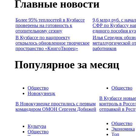
Главные новости
Более 95% теплосетей в Кузбассе
9,6 млрд руб. с нача
проверены на готовность к
СФР по Кузбассу на
отопительному сезону
единого пособия ку
В Кузбассе по нацпроекту
Илья Середюк обозн
открылось обновленное творческое
металлургической о
пространство «КнигоТворец»
работников
Популярное за месяц
Общество
Общество
Новокузнецк
В Кузбассе новы
В Новокузнецке простились с первым
контроль в Россе
командиром ОМОН Сергеем Добижей
отправкой в Респ
Общество
Культура
Экономика
Общество
Топ