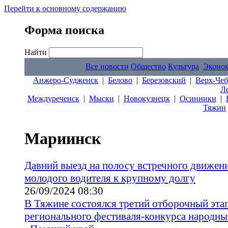
Перейти к основному содержанию
Форма поиска
Найти
Все новости
Общество
Культура
Эконо
Анжеро-Судженск
|
Белово
|
Березовский
|
Верх-Чеб
Л
Междуреченск
|
Мыски
|
Новокузнецк
|
Осинники
|
Тяжин
Мариинск
Давний выезд на полосу встречного движен
молодого водителя к крупному долгу
26/09/2024 08:30
В Тяжине состоялся третий отборочный эта
регионального фестиваля-конкурса народны