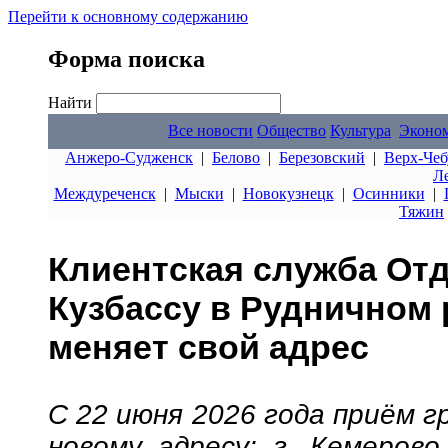
Перейти к основному содержанию
Форма поиска
Найти
Все новости
Общество
Культура
Эконо
Анжеро-Судженск
|
Белово
|
Березовский
|
Верх-Чеб
Л
Междуреченск
|
Мыски
|
Новокузнецк
|
Осинники
|
Тяжин
Клиентская служба От
Кузбассу в Рудничном
меняет свой адрес
С 22 июня 2026 года приём г
новому адресу: г. Кемерово