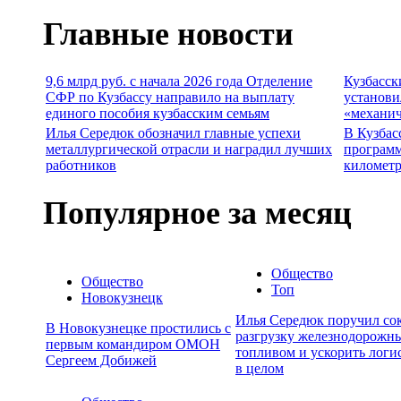
Главные новости
9,6 млрд руб. с начала 2026 года Отделение
Кузбасск
СФР по Кузбассу направило на выплату
установи
единого пособия кузбасским семьям
«механич
Илья Середюк обозначил главные успехи
В Кузбас
металлургической отрасли и наградил лучших
программ
работников
километр
Популярное за месяц
Общество
Общество
Топ
Новокузнецк
Илья Середюк поручил сок
В Новокузнецке простились с
разгрузку железнодорожны
первым командиром ОМОН
топливом и ускорить логи
Сергеем Добижей
в целом