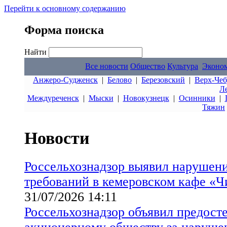
Перейти к основному содержанию
Форма поиска
Найти
Все новости
Общество
Культура
Эконо
Анжеро-Судженск
|
Белово
|
Березовский
|
Верх-Чеб
Л
Междуреченск
|
Мыски
|
Новокузнецк
|
Осинники
|
Тяжин
Новости
Россельхознадзор выявил нарушен
требований в кемеровском кафе «Ч
31/07/2026 14:11
Россельхознадзор объявил предост