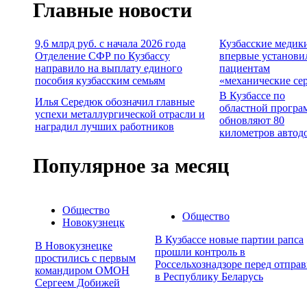
Главные новости
9,6 млрд руб. с начала 2026 года
Кузбасские медик
Отделение СФР по Кузбассу
впервые установи
направило на выплату единого
пациентам
пособия кузбасским семьям
«механические се
В Кузбассе по
Илья Середюк обозначил главные
областной програ
успехи металлургической отрасли и
обновляют 80
наградил лучших работников
километров автод
Популярное за месяц
Общество
Общество
Новокузнецк
В Кузбассе новые партии рапса
В Новокузнецке
прошли контроль в
простились с первым
Россельхознадзоре перед отпра
командиром ОМОН
в Республику Беларусь
Сергеем Добижей