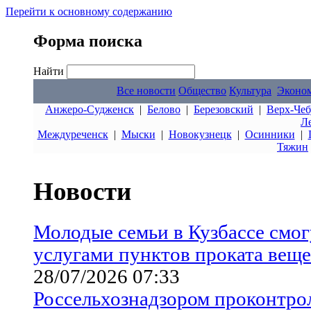
Перейти к основному содержанию
Форма поиска
Найти
Все новости
Общество
Культура
Эконо
Анжеро-Судженск
|
Белово
|
Березовский
|
Верх-Чеб
Л
Междуреченск
|
Мыски
|
Новокузнецк
|
Осинники
|
Тяжин
Новости
Молодые семьи в Кузбассе смог
услугами пунктов проката вещ
28/07/2026 07:33
Россельхознадзором проконтрол