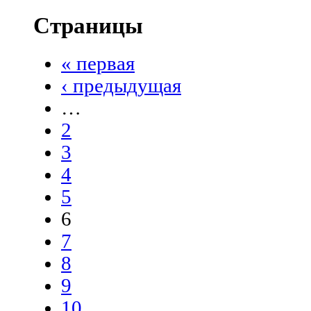
Страницы
« первая
‹ предыдущая
…
2
3
4
5
6
7
8
9
10