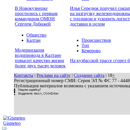
В Новокузнецке
Илья Середюк поручил сокра
простились с первым
на разгрузку железнодорожн
командиром ОМОН
с топливом и ускорить логист
Сергеем Добижей
доставки в целом
Общество
Калтан
Происшествия
Топ
Модернизация
Кемерово
водопровода в Калтане
повысит качество жизни
На кузбасской трассе сгорел 
более двух тысяч человек
Контакты
|
Реклама на сайте
|
Создание сайта
| 18
+
Регистрационный номер СМИ: Серия ЭЛ № ФС 77 - 44486 
Публикация материалов возможна с указанием источник
Gismeteo