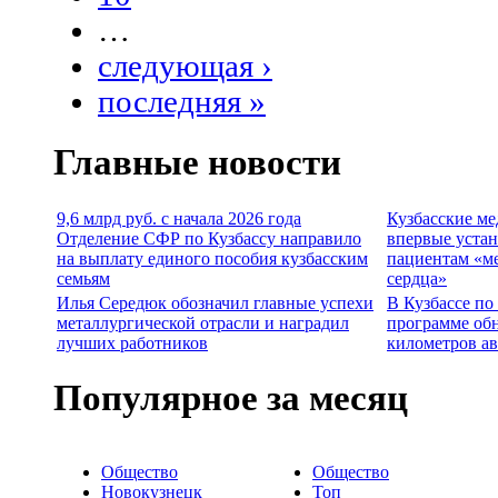
…
следующая ›
последняя »
Главные новости
9,6 млрд руб. с начала 2026 года
Кузбасские м
Отделение СФР по Кузбассу направило
впервые уста
на выплату единого пособия кузбасским
пациентам «м
семьям
сердца»
Илья Середюк обозначил главные успехи
В Кузбассе по
металлургической отрасли и наградил
программе об
лучших работников
километров а
Популярное за месяц
Общество
Общество
Новокузнецк
Топ