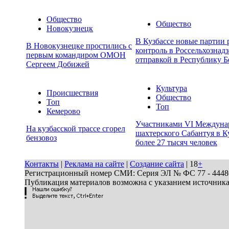
Общество
Общество
Новокузнецк
В Кузбассе новые партии
В Новокузнецке простились с
контроль в Россельхознадз
первым командиром ОМОН
отправкой в Республику Б
Сергеем Добижей
Культура
Происшествия
Общество
Топ
Топ
Кемерово
Участниками VI Междуна
На кузбасской трассе сгорел
шахтерского Сабантуя в К
бензовоз
более 27 тысяч человек
Контакты
|
Реклама на сайте
|
Создание сайта
| 18
+
Регистрационный номер СМИ: Серия ЭЛ № ФС 77 - 44486 
Публикация материалов возможна с указанием источник