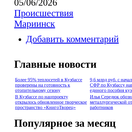
05/06/2026
Происшествия
Мариинск
Добавить комментарий
Главные новости
Более 95% теплосетей в Кузбассе
9,6 млрд руб. с нача
проверены на готовность к
СФР по Кузбассу на
отопительному сезону
единого пособия ку
В Кузбассе по нацпроекту
Илья Середюк обозн
открылось обновленное творческое
металлургической о
пространство «КнигоТворец»
работников
Популярное за месяц