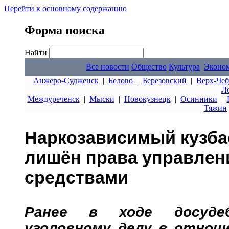
Перейти к основному содержанию
Форма поиска
Найти
Все новости
Общество
Культура
Эконо
Анжеро-Судженск
|
Белово
|
Березовский
|
Верх-Чеб
Л
Междуреченск
|
Мыски
|
Новокузнецк
|
Осинники
|
Тяжин
Наркозависимый кузба
лишён права управлен
средствами
Ранее в ходе досудеб
уголовному делу в отноше