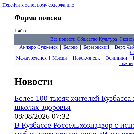
Перейти к основному содержанию
Форма поиска
Найти
Все новости
Общество
Культура
Эконо
Анжеро-Судженск
|
Белово
|
Березовский
|
Верх-Чеб
Л
Междуреченск
|
Мыски
|
Новокузнецк
|
Осинники
|
Тяжин
Новости
Более 100 тысяч жителей Кузбасса
школах здоровья
08/08/2026 07:32
В Кузбассе Россельхознадзор с ис