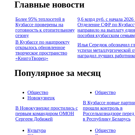
Главные новости
Более 95% теплосетей в
9,6 млрд руб. с начала 2026
Кузбассе проверены на
Отделение СФР по Кузбасс
готовность к отопительному
направило на выплату еди
сезону
пособия кузбасским семьям
В Кузбассе по нацпроекту
Илья Середюк обозначил г
открылось обновленное
успехи металлургической о
творческое пространство
наградил лучших работник
«КнигоТворец»
Популярное за месяц
Общество
Общество
Новокузнецк
В Кузбассе новые партии
В Новокузнецке простились с
прошли контроль в
первым командиром ОМОН
Россельхознадзоре перед
Сергеем Добижей
в Республику Беларусь
Культура
Общество