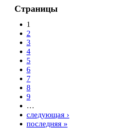
Страницы
1
2
3
4
5
6
7
8
9
…
следующая ›
последняя »