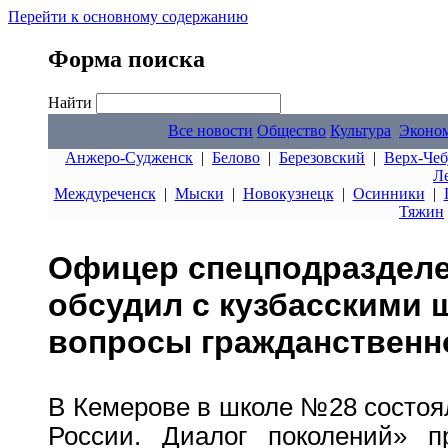
Перейти к основному содержанию
Форма поиска
Найти
Все новости
Общество
Культура
Эконо
Анжеро-Судженск
|
Белово
|
Березовский
|
Верх-Чеб
Л
Междуреченск
|
Мыски
|
Новокузнецк
|
Осинники
|
Тяжин
Офицер спецподразделе
обсудил с кузбасскими
вопросы гражданственн
В Кемерове в школе №28 состоя
России. Диалог поколений» п