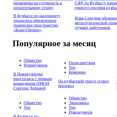
проверены на готовность к
СФР по Кузбассу напр
отопительному сезону
единого пособия кузба
В Кузбассе по нацпроекту
Илья Середюк обозначи
открылось обновленное
металлургической отра
творческое пространство
лучших работников
«КнигоТворец»
Популярное за месяц
Общество
Происшествия
Новокузнецк
Топ
Кемерово
В Новокузнецке
простились с первым
На кузбасской трассе сгорел
командиром ОМОН
бензовоз
Сергеем Добижей
Общество
Общество
Экономика
Топ
Топ
Новокузнецк
В Кузбассе по