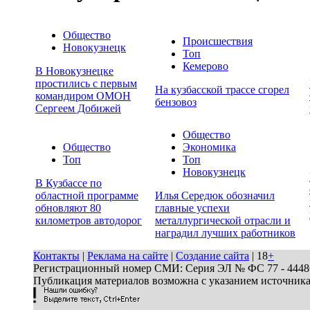
Общество
Происшествия
Новокузнецк
Топ
Кемерово
В Новокузнецке
простились с первым
На кузбасской трассе сгорел
командиром ОМОН
бензовоз
Сергеем Добижей
Общество
Общество
Экономика
Топ
Топ
Новокузнецк
В Кузбассе по
областной программе
Илья Середюк обозначил
обновляют 80
главные успехи
километров автодорог
металлургической отрасли и
наградил лучших работников
Контакты
|
Реклама на сайте
|
Создание сайта
| 18
+
Регистрационный номер СМИ: Серия ЭЛ № ФС 77 - 44486 
Публикация материалов возможна с указанием источник