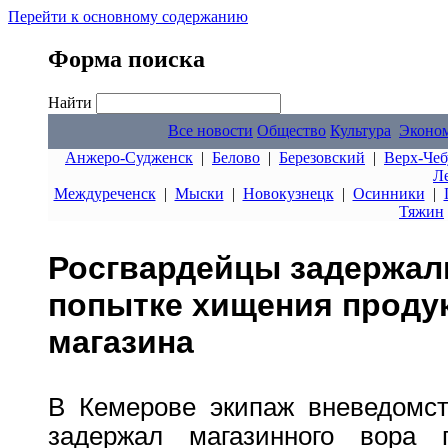
Перейти к основному содержанию
Форма поиска
Найти
Все новости
Общество
Культура
Эконо
Анжеро-Судженск
|
Белово
|
Березовский
|
Верх-Чеб
Л
Междуреченск
|
Мыски
|
Новокузнецк
|
Осинники
|
Тяжин
Росгвардейцы задержал
попытке хищения продук
магазина
В Кемерове экипаж вневедомст
задержал магазинного вора