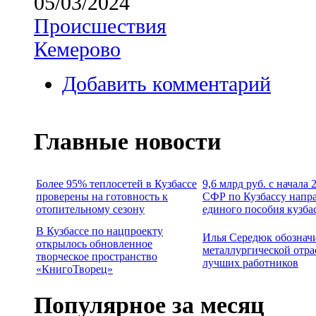
05/03/2024
Происшествия
Кемерово
Добавить комментарий
Главные новости
Более 95% теплосетей в Кузбассе
9,6 млрд руб. с начала
проверены на готовность к
СФР по Кузбассу напр
отопительному сезону
единого пособия кузба
В Кузбассе по нацпроекту
Илья Середюк обознач
открылось обновленное
металлургической отра
творческое пространство
лучших работников
«КнигоТворец»
Популярное за месяц