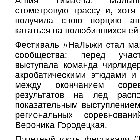
Агния Тимаева. Малыш
стометровую трассу и, хотя 
получила свою порцию ап
кататься на полюбившихся ей
Фестиваль #НаЛыжи стал маг
сообщества: перед учас
выступала команда чирлидер
акробатическими этюдами и
между окончанием соре
результатов на лед расп
показательным выступлением
региональных соревнован
Вероника Городецкая.
Почетный гость фестиваля 