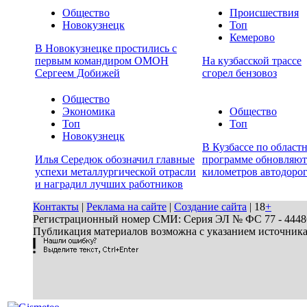
Общество
Происшествия
Новокузнецк
Топ
Кемерово
В Новокузнецке простились с
первым командиром ОМОН
На кузбасской трассе
Сергеем Добижей
сгорел бензовоз
Общество
Экономика
Общество
Топ
Топ
Новокузнецк
В Кузбассе по област
Илья Середюк обозначил главные
программе обновляют
успехи металлургической отрасли
километров автодоро
и наградил лучших работников
Контакты
|
Реклама на сайте
|
Создание сайта
| 18
+
Регистрационный номер СМИ: Серия ЭЛ № ФС 77 - 44486 
Публикация материалов возможна с указанием источник