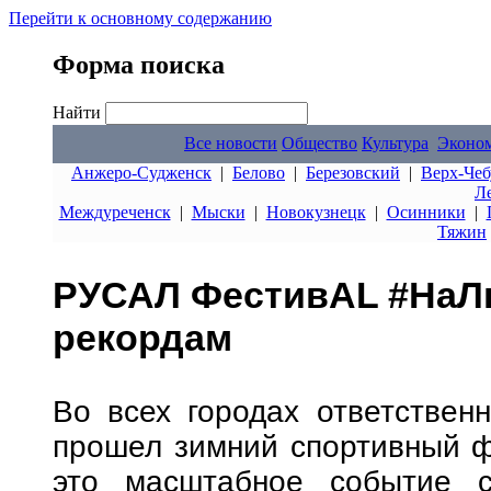
Перейти к основному содержанию
Форма поиска
Найти
Все новости
Общество
Культура
Эконо
Анжеро-Судженск
|
Белово
|
Березовский
|
Верх-Чеб
Л
Междуреченск
|
Мыски
|
Новокузнецк
|
Осинники
|
Тяжин
РУСАЛ ФестивAL #НаЛы
рекордам
Во всех городах ответствен
прошел зимний спортивный 
это масштабное событие с