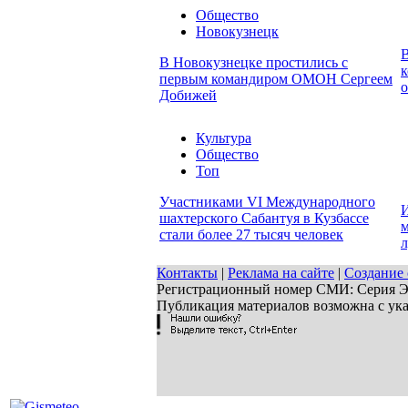
Общество
Новокузнецк
В
В Новокузнецке простились с
к
первым командиром ОМОН Сергеем
о
Добижей
Культура
Общество
Топ
Участниками VI Международного
И
шахтерского Сабантуя в Кузбассе
м
стали более 27 тысяч человек
л
Контакты
|
Реклама на сайте
|
Создание 
Регистрационный номер СМИ: Серия ЭЛ 
Публикация материалов возможна с ук