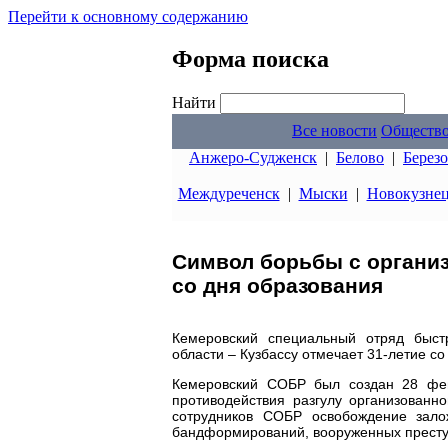
Перейти к основному содержанию
Форма поиска
Найти
Все новости
Обществ
Анжеро-Судженск
|
Белово
|
Берез
Междуреченск
|
Мыски
|
Новокузне
Символ борьбы с организ
со дня образования
Кемеровский специальный отряд быст
области – Кузбассу отмечает 31-летие с
Кемеровский СОБР был создан 28 фев
противодействия разгулу организованн
сотрудников СОБР освобождение зало
бандформирований, вооруженных преступ