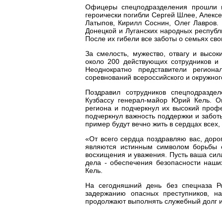
Офицеры спецподразделения прошли н
героически погибли Сергей Шлее, Алекс
Латыпов, Кирилл Соснин, Олег Лавров.
Донецкой и Луганских народных республ
После их гибели все заботы о семьях св
За смелость, мужество, отвагу и высо
около 200 действующих сотрудников и
Неоднократно представители регион
соревнований всероссийского и окружно
Поздравил сотрудников спецподразде
Кузбассу генерал-майор Юрий Кель. О
региона и подчеркнул их высокий проф
подчеркнул важность поддержки и заботы
пример будут вечно жить в сердцах всех
«От всего сердца поздравляю вас, доро
являются истинным символом борьбы с
восхищения и уважения. Пусть ваша сил
дела - обеспечения безопасности наши
Кель.
На сегодняшний день без спецназа Р
задержанию опасных преступников, на
продолжают выполнять служебный долг и