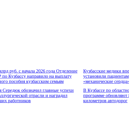
млрд руб. с начала 2026 года Отделение
Кузбасские медики вп
 по Кузбассу направило на выплату
установили пациентам
ного пособия кузбасским семьям
«механические сердца
я Середюк обозначил главные успехи
В Кузбассе по областн
аллургической отрасли и наградил
программе обновляют 
ших работников
километров автодорог