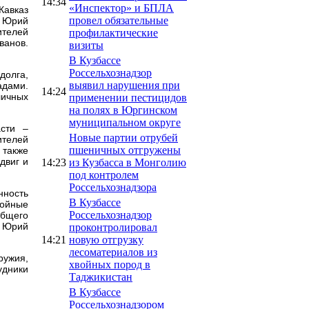
14:34
«Инспектор» и БПЛА
Кавказ
провел обязательные
, Юрий
ителей
профилактические
ванов.
визиты
В Кузбассе
Россельхознадзор
долга,
выявил нарушения при
адами.
14:24
ичных
применении пестицидов
на полях в Юргинском
муниципальном округе
асти –
Новые партии отрубей
ителей
пшеничных отгружены
 также
двиг и
14:23
из Кузбасса в Монголию
под контролем
Россельхознадзора
нность
В Кузбассе
тойные
Россельхознадзор
общего
р Юрий
проконтролировал
14:21
новую отгрузку
лесоматериалов из
ружия,
хвойных пород в
удники
Таджикистан
В Кузбассе
Россельхознадзором