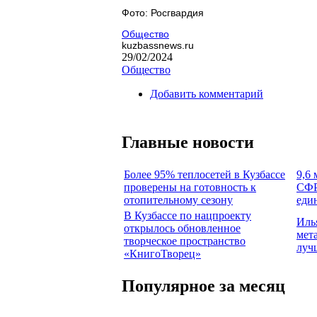
Фото: Росгвардия
Общество
kuzbassnews.ru
29/02/2024
Общество
Добавить комментарий
Главные новости
Более 95% теплосетей в Кузбассе
9,6 
проверены на готовность к
СФР
отопительному сезону
еди
В Кузбассе по нацпроекту
Иль
открылось обновленное
мет
творческое пространство
луч
«КнигоТворец»
Популярное за месяц