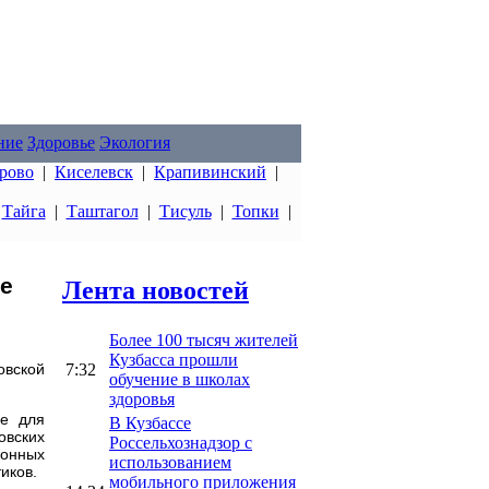
ние
Здоровье
Экология
рово
|
Киселевск
|
Крапивинский
|
|
Тайга
|
Таштагол
|
Тисуль
|
Топки
|
ие
Лента новостей
Более 100 тысяч жителей
Кузбасса прошли
7:32
овской
обучение в школах
здоровья
не для
В Кузбассе
овских
Россельхознадзор с
конных
использованием
иков.
мобильного приложения