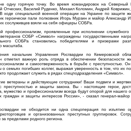
е одну горячую точку. Во время командировок на Северный 
ей Отческих, Василий Руденко, Михаил Коломин, Андрей Коврижин
 В ходе специальной военной операции на Украине по защите ж
ик героически пали полковник Игорь Мурзин и майор Александр И
оих сослуживцев взяли на себя офицеры СОБРа.
кий профессионализм, проявленные при исполнении служебного 
 ветеранов СОБР «Символ» награждены государственными нагр
ального СОБРа становились победителями и призерами разл
го масштаба.
ления начальник Управления Росгвардии по Кемеровской обл
н отметил важную роль отряда в обеспечении безопасности ж
ессионализм и самоотверженность в борьбе с преступностью. Он
 о семьях погибших коллег, выражая уверенность в том, что их по
, кто продолжает служить в рядах спецподразделения «Символ».
гие ветераны и действующие сотрудники! Ваши подвиги и жертве
 преступностью и защиты закона. Вы - настоящие герои, дос
а, мужество и профессионализм всегда будут опорой для нашего 
х граждан и защиты интересов России», - сказал генерал-майо
осгвардии не обходится ни одна спецоперация по изъятию о
ркоторговцев и организованных преступных группировок. Сотр
 за пределами родного региона.