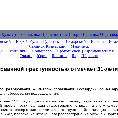
о
Культура
Экономика
Происшествия
Спорт
Политика
Образова
овский
|
Верх-Чебула
|
Гурьевск
|
Ижморский
|
Калтан
|
Кеме
Ленинск-Кузнецкий
|
Мариинск
цк
|
Осинники
|
Полысаево
|
Прокопьевск
|
Промышленная
Тяжин
|
Юрга
|
Яшкино
|
Яя
|
Шерегеш
ованной преступностью отмечает 31-лет
ро реагирования «Символ» Управления Росгвардии по Кемер
о дня образования подразделения.
раля 1993 года одним из первых спецподразделений в стра
ой преступности. За годы существования отряда на счету кемер
жников, задержания криминальных групп, нейтрализация неза
ников, пресечение незаконного распространения оружия и наркот