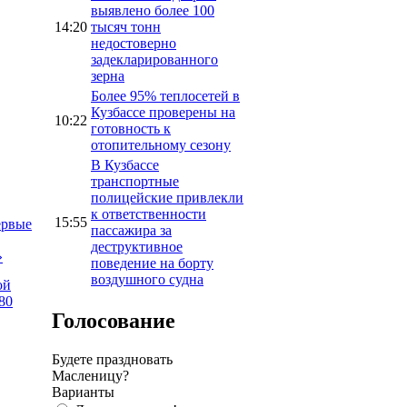
выявлено более 100
14:20
тысяч тонн
недостоверно
задекларированного
зерна
Более 95% теплосетей в
Кузбассе проверены на
10:22
готовность к
отопительному сезону
В Кузбассе
транспортные
полицейские привлекли
к ответственности
15:55
ервые
пассажира за
деструктивное
»
поведение на борту
воздушного судна
ой
80
Голосование
Будете праздновать
Масленицу?
Варианты