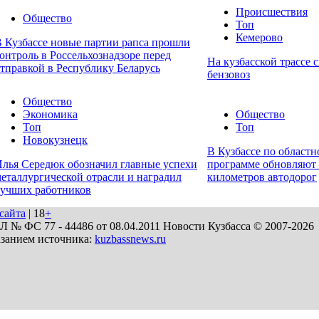
Происшествия
Общество
Топ
Кемерово
 Кузбассе новые партии рапса прошли
онтроль в Россельхознадзоре перед
На кузбасской трассе 
тправкой в Республику Беларусь
бензовоз
Общество
Экономика
Общество
Топ
Топ
Новокузнецк
В Кузбассе по областн
лья Середюк обозначил главные успехи
программе обновляют
еталлургической отрасли и наградил
километров автодорог
учших работников
сайта
| 18
+
№ ФС 77 - 44486 от 08.04.2011 Новости Кузбасса © 2007-2026
азанием источника:
kuzbassnews.ru