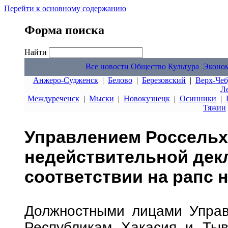
Перейти к основному содержанию
Форма поиска
Найти
Все новости
Общество
Культура
Эконо
Анжеро-Судженск
|
Белово
|
Березовский
|
Верх-Чеб
Л
Междуреченск
|
Мыски
|
Новокузнецк
|
Осинники
|
Тяжин
Управлением Россельх
недействительной дек
соответствии на рапс 
Должностными лицами Управ
Республикам Хакасия и Тыв