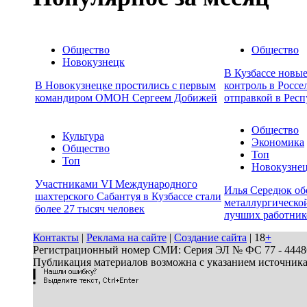
Общество
Общество
Новокузнецк
В Кузбассе новы
В Новокузнецке простились с первым
контроль в Россе
командиром ОМОН Сергеем Добижей
отправкой в Респ
Общество
Культура
Экономика
Общество
Топ
Топ
Новокузне
Участниками VI Международного
Илья Середюк об
шахтерского Сабантуя в Кузбассе стали
металлургической
более 27 тысяч человек
лучших работник
Контакты
|
Реклама на сайте
|
Создание сайта
| 18
+
Регистрационный номер СМИ: Серия ЭЛ № ФС 77 - 44486 
Публикация материалов возможна с указанием источник