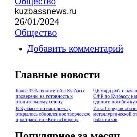
Общество
kuzbassnews.ru
26/01/2024
Общество
Добавить комментарий
Главные новости
Более 95% теплосетей в Кузбассе
9,6 млрд руб. с нача
проверены на готовность к
СФР по Кузбассу на
отопительному сезону
единого пособия ку
В Кузбассе по нацпроекту
Илья Середюк обозн
открылось обновленное творческое
металлургической о
пространство «КнигоТворец»
работников
Популярное за месяц