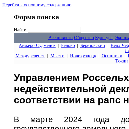
Перейти к основному содержанию
Форма поиска
Найти
Все новости
Общество
Культура
Эконо
Анжеро-Судженск
|
Белово
|
Березовский
|
Верх-Чеб
Л
Междуреченск
|
Мыски
|
Новокузнецк
|
Осинники
|
Тяжин
Управлением Россельх
недействительной дек
соответствии на рапс 
В марте 2024 года дол
государственного земельного 