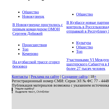
Общество
Общество
Новокузнецк
В Кузбассе новые парти
В Новокузнецке простились с
контроль в Россельхозна
первым командиром ОМОН
отправкой в Республику 
Сергеем Добижей
Культура
Происшествия
Общество
Топ
Топ
Кемерово
Участниками VI Междун
На кузбасской трассе сгорел
шахтерского Сабантуя в 
бензовоз
более 27 тысяч человек
Контакты
|
Реклама на сайте
|
Создание сайта
| 18
+
Регистрационный номер СМИ: Серия ЭЛ № ФС 77 - 44486 
Публикация материалов возможна с указанием источник