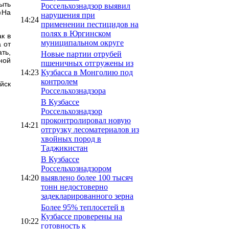
ыть
Россельхознадзор выявил
«На
нарушения при
14:24
применении пестицидов на
полях в Юргинском
к в
муниципальном округе
 от
ть,
Новые партии отрубей
ной
пшеничных отгружены из
14:23
Кузбасса в Монголию под
контролем
йск
Россельхознадзора
В Кузбассе
Россельхознадзор
проконтролировал новую
14:21
отгрузку лесоматериалов из
хвойных пород в
Таджикистан
В Кузбассе
Россельхознадзором
14:20
выявлено более 100 тысяч
тонн недостоверно
задекларированного зерна
Более 95% теплосетей в
Кузбассе проверены на
10:22
готовность к