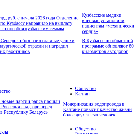
Кузбасские медики
лрд руб. с начала 2026 года Отделение
впервые установили
по Кузбассу направило на выплату
пациентам «механическ
ого пособия кузбасским семьям
сердца»
 Середюк обозначил главные успехи
В Кузбассе по областной
ллургической отрасли и наградил
программе обновляют 80
их работников
километров автодорог
Общество
ество
Калтан
е новые партии рапса прошли
Модернизация водопровода в
 Россельхознадзоре перед
Калтане повысит качество жизни
 в Республику Беларусь
более двух тысяч человек
Общество
тура