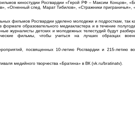
фильмов киностудии Росгвардии «Герой РФ – Максим Концов», «Б
в», «Огненный след. Марат Тибилов», «Стражники приграничья», 
ьных фильмов Росгвардии уделено молодежи и подросткам, так ка
в формате образовательного медиакластера и в течение полугода
ные журналисты детских и молодежных телестудий будут разбира
тические фильмы, чтобы учиться на лучших образцах воен
ероприятий, посвященных 10-летию Росгвардии и 215-летию во
аля медийного творчества «Братина» в ВК (vk.ru/bratinatv).