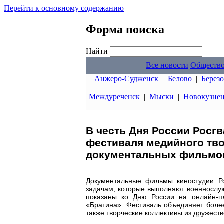
Перейти к основному содержанию
Форма поиска
Найти
Все новости
Обществ
Анжеро-Судженск
|
Белово
|
Берез
Междуреченск
|
Мыски
|
Новокузне
В честь Дня России Росг
фестиваля медийного тво
документальных фильмов
Документальные фильмы киностудии Р
задачам, которые выполняют военнослуж
показаны ко Дню России на онлайн-п
«Братина». Фестиваль объединяет более
также творческие коллективы из дружест