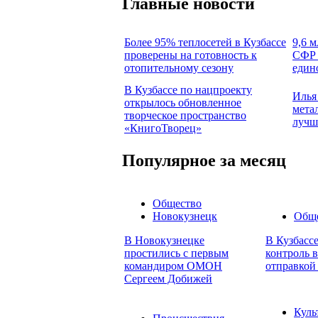
Главные новости
Более 95% теплосетей в Кузбассе
9,6 м
проверены на готовность к
СФР 
отопительному сезону
един
В Кузбассе по нацпроекту
Илья
открылось обновленное
мета
творческое пространство
лучш
«КнигоТворец»
Популярное за месяц
Общество
Новокузнецк
Общ
В Новокузнецке
В Кузбасс
простились с первым
контроль в
командиром ОМОН
отправкой
Сергеем Добижей
Куль