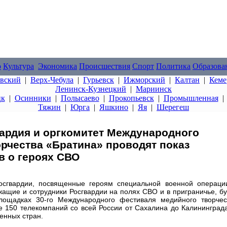
о
Культура
Экономика
Происшествия
Спорт
Политика
Образова
овский
|
Верх-Чебула
|
Гурьевск
|
Ижморский
|
Калтан
|
Кеме
Ленинск-Кузнецкий
|
Мариинск
цк
|
Осинники
|
Полысаево
|
Прокопьевск
|
Промышленная
Тяжин
|
Юрга
|
Яшкино
|
Яя
|
Шерегеш
вардия и оргкомитет Международного
рчества «Братина» проводят показ
 о героях СВО
осгвардии, посвященные героям специальной военной операци
ащие и сотрудники Росгвардии на полях СВО и в приграничье, бу
лощадках 30-го Международного фестиваля медийного творчес
 150 телекомпаний со всей России от Сахалина до Калининграда
венных стран.