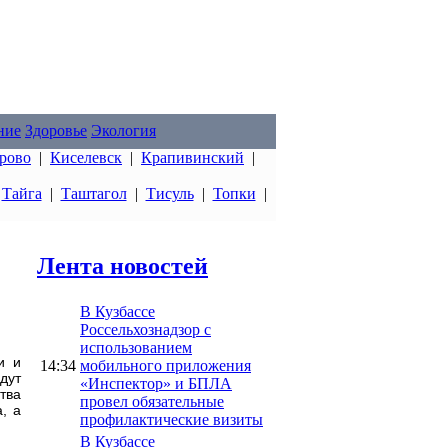
ние
Здоровье
Экология
рово
|
Киселевск
|
Крапивинский
|
|
Тайга
|
Таштагол
|
Тисуль
|
Топки
|
Лента новостей
В Кузбассе
Россельхознадзор с
использованием
и и
14:34
мобильного приложения
дут
«Инспектор» и БПЛА
тва
провел обязательные
, а
профилактические визиты
В Кузбассе