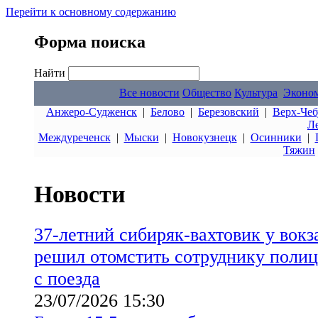
Перейти к основному содержанию
Форма поиска
Найти
Все новости
Общество
Культура
Эконо
Анжеро-Судженск
|
Белово
|
Березовский
|
Верх-Чеб
Л
Междуреченск
|
Мыски
|
Новокузнецк
|
Осинники
|
Тяжин
Новости
37-летний сибиряк-вахтовик у вок
решил отомстить сотруднику полиц
с поезда
23/07/2026 15:30