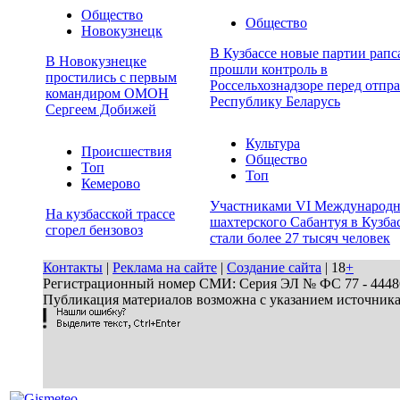
Общество
Общество
Новокузнецк
В Кузбассе новые партии рапс
В Новокузнецке
прошли контроль в
простились с первым
Россельхознадзоре перед отпра
командиром ОМОН
Республику Беларусь
Сергеем Добижей
Культура
Происшествия
Общество
Топ
Топ
Кемерово
Участниками VI Международн
На кузбасской трассе
шахтерского Сабантуя в Кузба
сгорел бензовоз
стали более 27 тысяч человек
Контакты
|
Реклама на сайте
|
Создание сайта
| 18
+
Регистрационный номер СМИ: Серия ЭЛ № ФС 77 - 44486 
Публикация материалов возможна с указанием источник