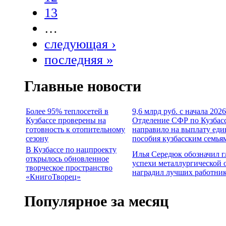
13
…
следующая ›
последняя »
Главные новости
Более 95% теплосетей в
9,6 млрд руб. с начала 2026
Кузбассе проверены на
Отделение СФР по Кузбас
готовность к отопительному
направило на выплату еди
сезону
пособия кузбасским семья
В Кузбассе по нацпроекту
Илья Середюк обозначил 
открылось обновленное
успехи металлургической 
творческое пространство
наградил лучших работни
«КнигоТворец»
Популярное за месяц