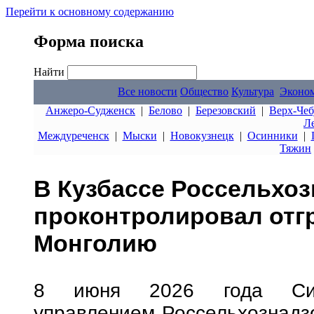
Перейти к основному содержанию
Форма поиска
Найти
Все новости
Общество
Культура
Эконо
Анжеро-Судженск
|
Белово
|
Березовский
|
Верх-Чеб
Л
Междуреченск
|
Мыски
|
Новокузнецк
|
Осинники
|
Тяжин
В Кузбассе Россельхо
проконтролировал отгр
Монголию
8 июня 2026 года Сиби
управлением Россельхознадз