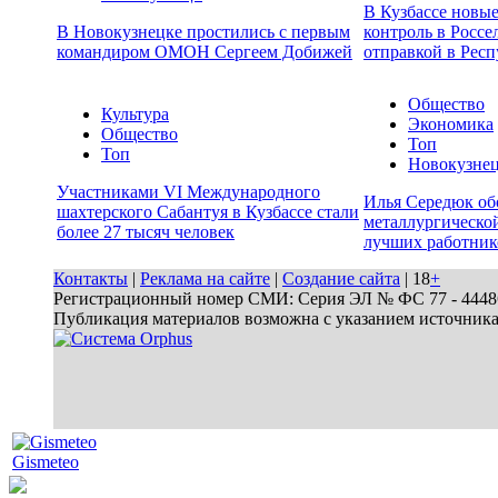
В Кузбассе новы
В Новокузнецке простились с первым
контроль в Россе
командиром ОМОН Сергеем Добижей
отправкой в Респ
Общество
Культура
Экономика
Общество
Топ
Топ
Новокузне
Участниками VI Международного
Илья Середюк об
шахтерского Сабантуя в Кузбассе стали
металлургической
более 27 тысяч человек
лучших работник
Контакты
|
Реклама на сайте
|
Создание сайта
| 18
+
Регистрационный номер СМИ: Серия ЭЛ № ФС 77 - 44486 
Публикация материалов возможна с указанием источник
Gismeteo