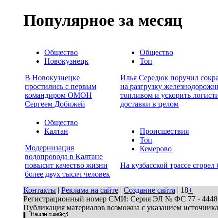
Популярное за месяц
Общество
Общество
Новокузнецк
Топ
В Новокузнецке
Илья Середюк поручил сокра
простились с первым
на разгрузку железнодорожн
командиром ОМОН
топливом и ускорить логист
Сергеем Добижей
доставки в целом
Общество
Калтан
Происшествия
Топ
Модернизация
Кемерово
водопровода в Калтане
повысит качество жизни
На кузбасской трассе сгорел 
более двух тысяч человек
Контакты
|
Реклама на сайте
|
Создание сайта
| 18
+
Регистрационный номер СМИ: Серия ЭЛ № ФС 77 - 44486 
Публикация материалов возможна с указанием источник