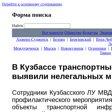
Перейти к основному содержанию
Форма поиска
Найти
Все новости
Общество
Культура
Эконо
Анжеро-Судженск
|
Белово
|
Березовский
|
Верх-Чеб
Л
Междуреченск
|
Мыски
|
Новокузнецк
|
Осинники
|
Тяжин
В Кузбассе транспортны
выявили нелегальных м
Сотрудники Кузбасского ЛУ МВД
профилактического мероприятия
объекты транспортной инф