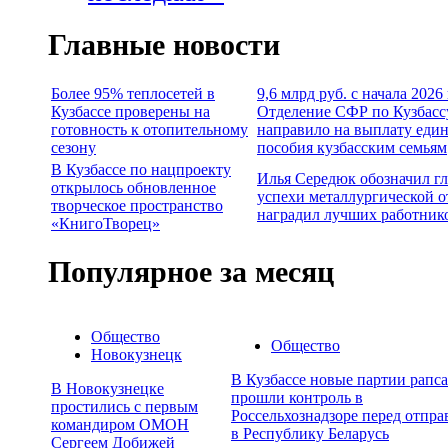
Главные новости
Более 95% теплосетей в
9,6 млрд руб. с начала 2026
Кузбассе проверены на
Отделение СФР по Кузбасс
готовность к отопительному
направило на выплату еди
сезону
пособия кузбасским семьям
В Кузбассе по нацпроекту
Илья Середюк обозначил г
открылось обновленное
успехи металлургической о
творческое пространство
наградил лучших работник
«КнигоТворец»
Популярное за месяц
Общество
Общество
Новокузнецк
В Кузбассе новые партии рапса
В Новокузнецке
прошли контроль в
простились с первым
Россельхознадзоре перед отпра
командиром ОМОН
в Республику Беларусь
Сергеем Добижей