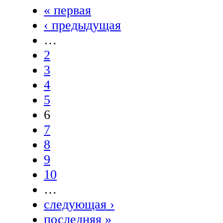
« первая
‹ предыдущая
…
2
3
4
5
6
7
8
9
10
…
следующая ›
последняя »