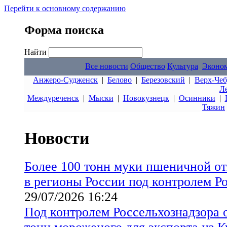
Перейти к основному содержанию
Форма поиска
Найти
Все новости
Общество
Культура
Эконо
Анжеро-Судженск
|
Белово
|
Березовский
|
Верх-Чеб
Л
Междуреченск
|
Мыски
|
Новокузнецк
|
Осинники
|
Тяжин
Новости
Более 100 тонн муки пшеничной от
в регионы России под контролем Р
29/07/2026 16:24
Под контролем Россельхознадзора 