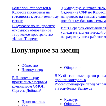
Более 95% теплосетей в
9,6 млрд руб. с начала 2026
Кузбассе проверены на
Отделение СФР по Кузбасс
готовность к отопительному
направило на выплату еди
сезону
пособия кузбасским семьям
В Кузбассе по нацпроекту
Илья Середюк обозначил г
открылось обновленное
успехи металлургической о
творческое пространство
наградил лучших работник
«КнигоТворец»
Популярное за месяц
Общество
Общество
Новокузнецк
В Кузбассе новые партии рапса
В Новокузнецке
прошли контроль в
простились с первым
Россельхознадзоре перед отпра
командиром ОМОН
в Республику Беларусь
Сергеем Добижей
Культура
Происшествия
Общество
Топ