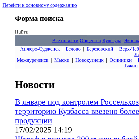
Перейти к основному содержанию
Форма поиска
Найти
Все новости
Общество
Культура
Эконо
Анжеро-Судженск
|
Белово
|
Березовский
|
Верх-Чеб
Л
Междуреченск
|
Мыски
|
Новокузнецк
|
Осинники
|
Тяжин
Новости
В январе под контролем Россельхоз
территорию Кузбасса ввезено боле
продукции
17/02/2025 14:19