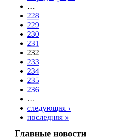
…
228
229
230
231
232
233
234
235
236
…
следующая ›
последняя »
Главные новости