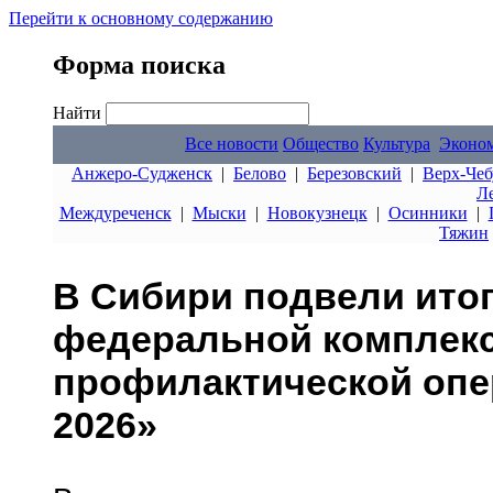
Перейти к основному содержанию
Форма поиска
Найти
Все новости
Общество
Культура
Эконо
Анжеро-Судженск
|
Белово
|
Березовский
|
Верх-Чеб
Л
Междуреченск
|
Мыски
|
Новокузнецк
|
Осинники
|
Тяжин
В Сибири подвели итог
федеральной комплекс
профилактической опе
2026»