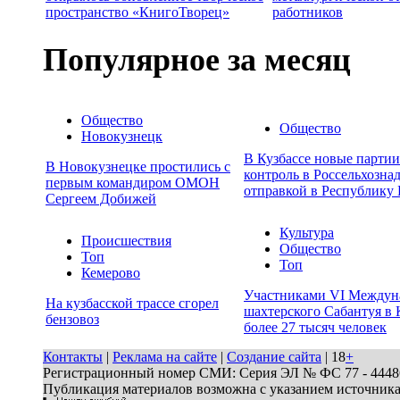
пространство «КнигоТворец»
работников
Популярное за месяц
Общество
Общество
Новокузнецк
В Кузбассе новые парти
В Новокузнецке простились с
контроль в Россельхозна
первым командиром ОМОН
отправкой в Республику 
Сергеем Добижей
Культура
Происшествия
Общество
Топ
Топ
Кемерово
Участниками VI Междун
На кузбасской трассе сгорел
шахтерского Сабантуя в 
бензовоз
более 27 тысяч человек
Контакты
|
Реклама на сайте
|
Создание сайта
| 18
+
Регистрационный номер СМИ: Серия ЭЛ № ФС 77 - 44486 
Публикация материалов возможна с указанием источник