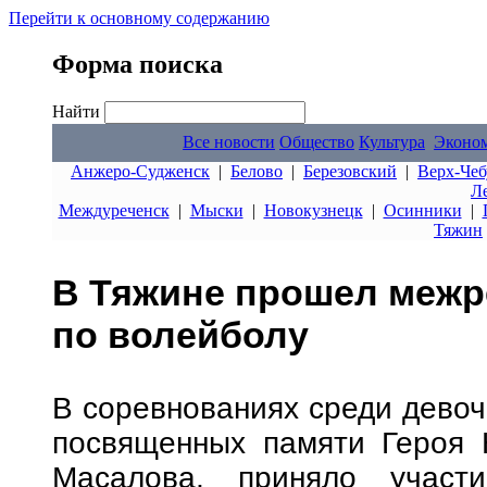
Перейти к основному содержанию
Форма поиска
Найти
Все новости
Общество
Культура
Эконо
Анжеро-Судженск
|
Белово
|
Березовский
|
Верх-Чеб
Л
Междуреченск
|
Мыски
|
Новокузнецк
|
Осинники
|
Тяжин
В Тяжине прошел межр
по волейболу
В соревнованиях среди девоч
посвященных памяти Героя 
Масалова, приняло участ