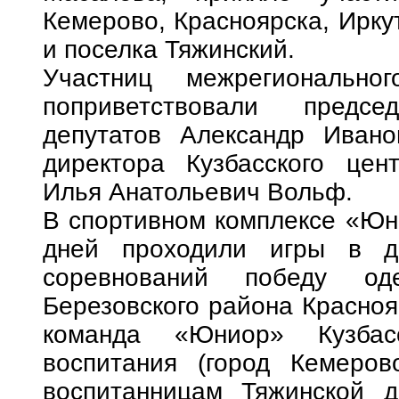
Кемерово, Красноярска, Ирку
и поселка Тяжинский.
Участниц межрегионально
поприветствовали предс
депутатов Александр Ивано
директора Кузбасского цен
Илья Анатольевич Вольф.
В спортивном комплексе «Юн
дней проходили игры в дв
соревнований победу од
Березовского района Красноя
команда «Юниор» Кузбасс
воспитания (город Кемеров
воспитанницам Тяжинской д