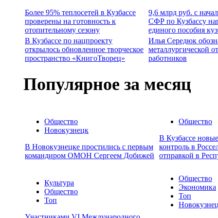
Более 95% теплосетей в Кузбассе
9,6 млрд руб. с нача
проверены на готовность к
СФР по Кузбассу на
отопительному сезону
единого пособия ку
В Кузбассе по нацпроекту
Илья Середюк обозн
открылось обновленное творческое
металлургической о
пространство «КнигоТворец»
работников
Популярное за месяц
Общество
Общество
Новокузнецк
В Кузбассе новы
В Новокузнецке простились с первым
контроль в Россе
командиром ОМОН Сергеем Добижей
отправкой в Респ
Общество
Культура
Экономика
Общество
Топ
Топ
Новокузне
Участниками VI Международного