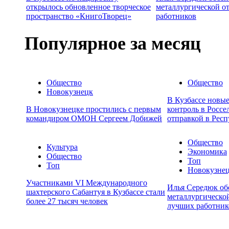
открылось обновленное творческое
металлургической о
пространство «КнигоТворец»
работников
Популярное за месяц
Общество
Общество
Новокузнецк
В Кузбассе новы
В Новокузнецке простились с первым
контроль в Россе
командиром ОМОН Сергеем Добижей
отправкой в Респ
Общество
Культура
Экономика
Общество
Топ
Топ
Новокузне
Участниками VI Международного
Илья Середюк об
шахтерского Сабантуя в Кузбассе стали
металлургической
более 27 тысяч человек
лучших работник