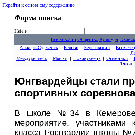
Перейти к основному содержанию
Форма поиска
Найти
Все новости
Общество
Культура
Эконо
Анжеро-Судженск
|
Белово
|
Березовский
|
Верх-Чеб
Л
Междуреченск
|
Мыски
|
Новокузнецк
|
Осинники
|
Тяжин
Юнгвардейцы стали пр
спортивных соревнова
В школе №34 в Кемерове 
мероприятие, участниками к
класса Росгвардии школы №7