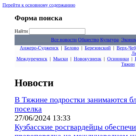
Перейти к основному содержанию
Форма поиска
Найти
Все новости
Общество
Культура
Эконо
Анжеро-Судженск
|
Белово
|
Березовский
|
Верх-Чеб
Л
Междуреченск
|
Мыски
|
Новокузнецк
|
Осинники
|
Тяжин
Новости
В Тяжине подростки занимаются б
поселка
27/06/2024 13:33
Кузбасские росгвардейцы обеспеч