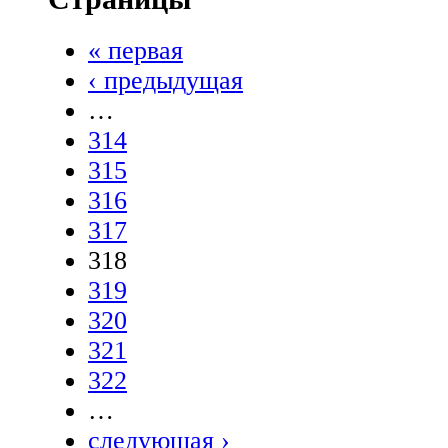
« первая
‹ предыдущая
…
314
315
316
317
318
319
320
321
322
…
следующая ›