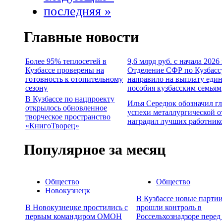
последняя »
Главные новости
Более 95% теплосетей в
9,6 млрд руб. с начала 2026
Кузбассе проверены на
Отделение СФР по Кузбасс
готовность к отопительному
направило на выплату еди
сезону
пособия кузбасским семьям
В Кузбассе по нацпроекту
Илья Середюк обозначил г
открылось обновленное
успехи металлургической о
творческое пространство
наградил лучших работник
«КнигоТворец»
Популярное за месяц
Общество
Общество
Новокузнецк
В Кузбассе новые партии
В Новокузнецке простились с
прошли контроль в
первым командиром ОМОН
Россельхознадзоре перед