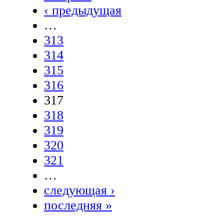
‹ предыдущая
…
313
314
315
316
317
318
319
320
321
…
следующая ›
последняя »