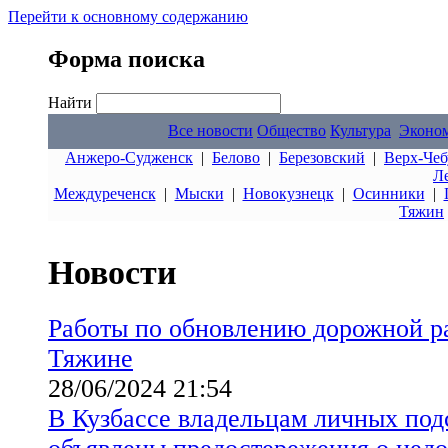
Перейти к основному содержанию
Форма поиска
Найти
Все новости
Общество
Культура
Эконо
Анжеро-Судженск
|
Белово
|
Березовский
|
Верх-Чеб
Л
Междуреченск
|
Мыски
|
Новокузнецк
|
Осинники
|
Тяжин
Новости
Работы по обновлению дорожной ра
Тяжине
28/06/2024 21:54
В Кузбассе владельцам личных под