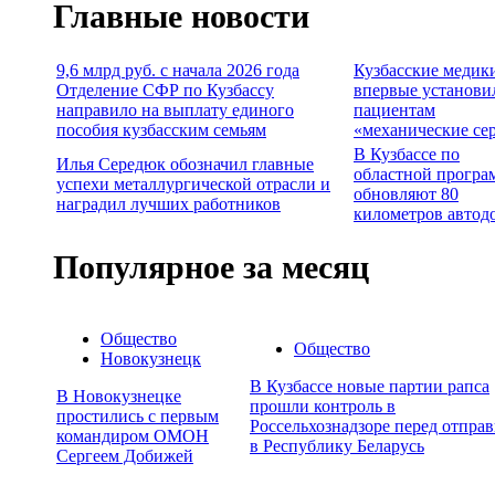
Главные новости
9,6 млрд руб. с начала 2026 года
Кузбасские медик
Отделение СФР по Кузбассу
впервые установи
направило на выплату единого
пациентам
пособия кузбасским семьям
«механические се
В Кузбассе по
Илья Середюк обозначил главные
областной програ
успехи металлургической отрасли и
обновляют 80
наградил лучших работников
километров автод
Популярное за месяц
Общество
Общество
Новокузнецк
В Кузбассе новые партии рапса
В Новокузнецке
прошли контроль в
простились с первым
Россельхознадзоре перед отпра
командиром ОМОН
в Республику Беларусь
Сергеем Добижей