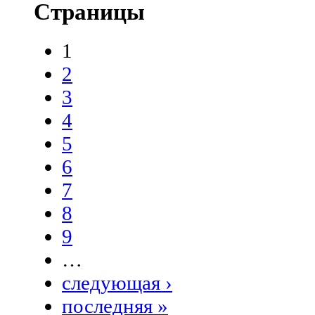
Страницы
1
2
3
4
5
6
7
8
9
…
следующая ›
последняя »