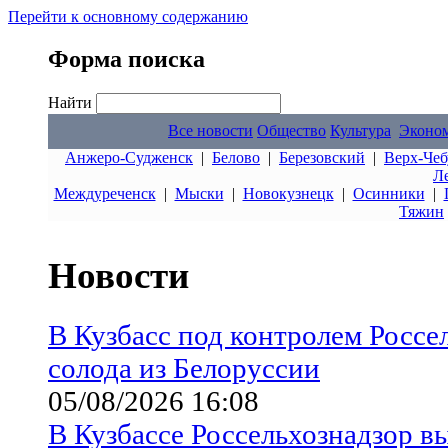
Перейти к основному содержанию
Форма поиска
Найти
Все новости
Общество
Культура
Эконо
Анжеро-Судженск
|
Белово
|
Березовский
|
Верх-Чеб
Л
Междуреченск
|
Мыски
|
Новокузнецк
|
Осинники
|
Тяжин
Новости
В Кузбасс под контролем Россел
солода из Белоруссии
05/08/2026 16:08
В Кузбассе Россельхознадзор в