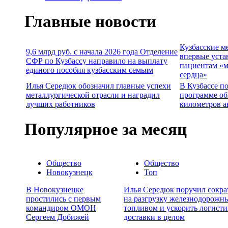
Главные новости
Кузбасские м
9,6 млрд руб. с начала 2026 года Отделение
впервые уста
СФР по Кузбассу направило на выплату
пациентам «м
единого пособия кузбасским семьям
сердца»
Илья Середюк обозначил главные успехи
В Кузбассе п
металлургической отрасли и наградил
программе об
лучших работников
километров а
Популярное за месяц
Общество
Общество
Новокузнецк
Топ
В Новокузнецке
Илья Середюк поручил сокра
простились с первым
на разгрузку железнодорожны
командиром ОМОН
топливом и ускорить логисти
Сергеем Добижей
доставки в целом