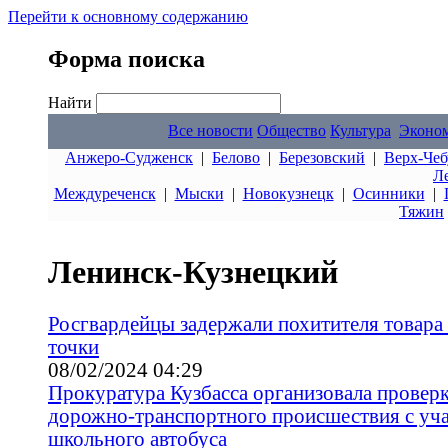
Перейти к основному содержанию
Форма поиска
Найти
Все новости
Общество
Культура
Эконо
Анжеро-Судженск
|
Белово
|
Березовский
|
Верх-Чеб
Л
Междуреченск
|
Мыски
|
Новокузнецк
|
Осинники
|
Тяжин
Ленинск-Кузнецкий
Росгвардейцы задержали похитителя товара 
точки
08/02/2024 04:29
Прокуратура Кузбасса организовала провер
дорожно-транспортного происшествия с уч
школьного автобуса