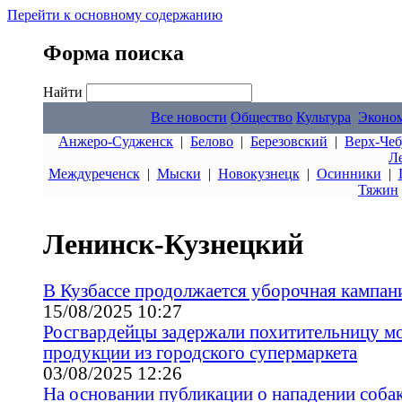
Перейти к основному содержанию
Форма поиска
Найти
Все новости
Общество
Культура
Эконо
Анжеро-Судженск
|
Белово
|
Березовский
|
Верх-Чеб
Л
Междуреченск
|
Мыски
|
Новокузнецк
|
Осинники
|
Тяжин
Ленинск-Кузнецкий
В Кузбассе продолжается уборочная кампан
15/08/2025 10:27
Росгвардейцы задержали похитительницу м
продукции из городского супермаркета
03/08/2025 12:26
На основании публикации о нападении собак