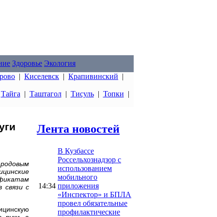
ние
Здоровье
Экология
рово
|
Киселевск
|
Крапивинский
|
|
Тайга
|
Таштагол
|
Тисуль
|
Топки
|
уги
Лента новостей
В Кузбассе
Россельхознадзор с
о родовым
использованием
ицинские
мобильного
ификатам
14:34
приложения
 связи с
«Инспектор» и БПЛА
провел обязательные
ицинскую
профилактические
 руки, а