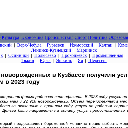
о
Культура
Экономика
Происшествия
Спорт
Политика
Образова
овский
|
Верх-Чебула
|
Гурьевск
|
Ижморский
|
Калтан
|
Кеме
Ленинск-Кузнецкий
|
Мариинск
цк
|
Осинники
|
Полысаево
|
Прокопьевск
|
Промышленная
Тяжин
|
Юрга
|
Яшкино
|
Яя
|
Шерегеш
 новорожденных в Кузбассе получили усл
 в 2023 году
электронная форма родового сертификата. В 2023 году услуги п
ских мам и 22 918 новорожденных. Объем перечисленных в мед
едств за оказанные в прошлом году услуги по родовым серт
. Деньги были направлены на оплату услуг, предоставленных в
который предоставляет беременной женщине право выбрать мед
наблюдения во время и после беременности. Он не выдается на