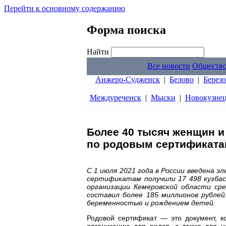
Перейти к основному содержанию
Форма поиска
Найти
Все новости
Обществ
Анжеро-Судженск
|
Белово
|
Берез
Междуреченск
|
Мыски
|
Новокузне
Более 40 тысяч женщин и
по родовым сертификатам
С 1 июля 2021 года в России введена 
сертификатам получили 17 498 кузбас
организации Кемеровской области ср
составил более 185 миллионов рублей
беременностью и рождением детей.
Родовой сертификат — это документ, 
организацию для родов, а также для 