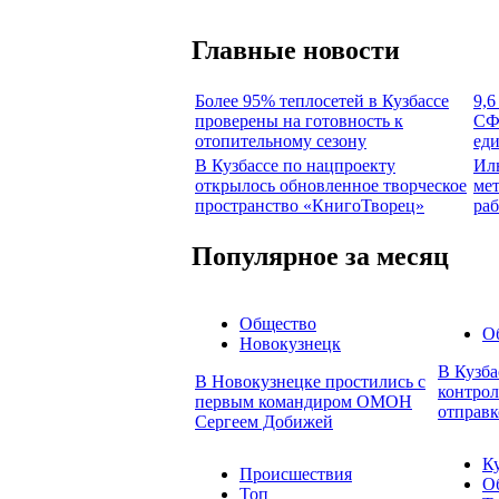
Главные новости
Более 95% теплосетей в Кузбассе
9,6
проверены на готовность к
СФ
отопительному сезону
еди
В Кузбассе по нацпроекту
Ил
открылось обновленное творческое
мет
пространство «КнигоТворец»
ра
Популярное за месяц
Общество
О
Новокузнецк
В Кузба
В Новокузнецке простились с
контрол
первым командиром ОМОН
отправк
Сергеем Добижей
К
Происшествия
О
Топ