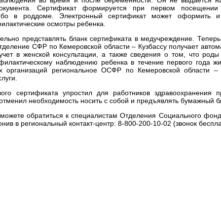
окумента. Сертификат формируется при первом посещении
либо в роддоме. Электронный сертификат может оформить и
филактические осмотры ребенка.
льно представлять бланк сертификата в медучреждение. Теперь 
тделение СФР по Кемеровской области – Кузбассу получает автом
чет в женской консультации, а также сведения о том, что роды
филактическому наблюдению ребенка в течение первого года жи
х организаций региональное ОСФР по Кемеровской области – 
луги.
ого сертификата упростил для работников здравоохранения п
отменил необходимость носить с собой и предъявлять бумажный б
а можете обратиться к специалистам Отделения Социального фон
онив в региональный контакт-центр: 8-800-200-10-02 (звонок беспл