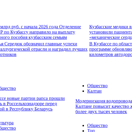
 млрд руб. с начала 2026 года Отделение
Кузбасские медики 
Р по Кузбассу направило на выплату
установили пациент
ного пособия кузбасским семьям
«механические серд
ья Середюк обозначил главные успехи
В Кузбассе по облас
аллургической отрасли и наградил лучших
программе обновляю
ботников
километров автодор
Общество
бщество
Калтан
ссе новые партии рапса прошли
Модернизация водопровода
ь в Россельхознадзоре перед
Калтане повысит качество 
ой в Республику Беларусь
более двух тысяч человек
ультура
Общество
бщество
Топ