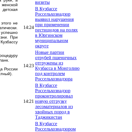
визиты
 женской
В Кузбассе
 детская
Россельхознадзор
выявил нарушения
этого не
при применении
14:24
атически.
пестицидов на полях
 успешно
в Юргинском
зни. При
муниципальном
Кузбассу
округе
Новые партии
роцедуру
отрубей пшеничных
ланк.
отгружены из
14:23
Кузбасса в Монголию
да России
под контролем
атный).
Россельхознадзора
В Кузбассе
Россельхознадзор
проконтролировал
14:21
новую отгрузку
лесоматериалов из
хвойных пород в
Таджикистан
В Кузбассе
Россельхознадзором