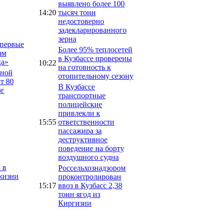
выявлено более 100
14:20
тысяч тонн
недостоверно
задекларированного
зерна
впервые
Более 95% теплосетей
ам
в Кузбассе проверены
ца»
10:22
на готовность к
тной
отопительному сезону
т 80
В Кузбассе
ог
транспортные
полицейские
привлекли к
15:55
ответственности
пассажира за
деструктивное
поведение на борту
воздушного судна
 в
Россельхознадзором
жизни
проконтролирован
15:17
ввоз в Кузбасс 2,38
тонн ягод из
Киргизии