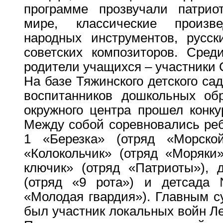
программе прозвучали патрио
мире, классические произв
народных инструментов, русск
советских композиторов. Сред
родители учащихся – участники
На базе Тяжинского детского са
воспитанников дошкольных обр
окружного центра прошел конку
Между собой соревновались реб
1 «Березка» (отряд «Морск
«Колокольчик» (отряд «Моряки
ключик» (отряд «Патриоты»),
(отряд «9 рота») и детсад
«Молодая гвардия»). Главным с
был участник локальных войн Л