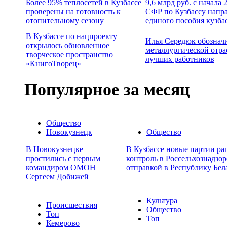
Более 95% теплосетей в Кузбассе
9,6 млрд руб. с начала
проверены на готовность к
СФР по Кузбассу напр
отопительному сезону
единого пособия кузба
В Кузбассе по нацпроекту
Илья Середюк обознач
открылось обновленное
металлургической отра
творческое пространство
лучших работников
«КнигоТворец»
Популярное за месяц
Общество
Новокузнецк
Общество
В Новокузнецке
В Кузбассе новые партии ра
простились с первым
контроль в Россельхознадзор
командиром ОМОН
отправкой в Республику Бел
Сергеем Добижей
Культура
Происшествия
Общество
Топ
Топ
Кемерово