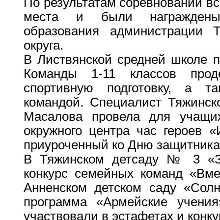
По результатам соревнований в
места и были награждены
образования администрации Т
округа.
В Листвянской средней школе 
Команды 1-11 классов прод
спортивную подготовку, а 
командой. Специалист Тяжинск
Масалова провела для учащ
окружного центра час героев 
приуроченный ко Дню защитника
В Тяжинском детсаду № 3 «Зо
конкурс семейных команд «Вме
Анненском детском саду «Сол
программа «Армейские учения
участвовали в эстафетах и конку