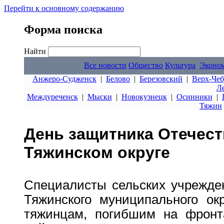
Перейти к основному содержанию
Форма поиска
Найти
Все новости
Общество
Культура
Эконо
Анжеро-Судженск
|
Белово
|
Березовский
|
Верх-Чеб
Л
Междуреченск
|
Мыски
|
Новокузнецк
|
Осинники
|
Тяжин
День защитника Отечест
Тяжинском округе
Специалисты сельских учрежден
Тяжинского муниципального ок
тяжинцам, погибшим на фронт