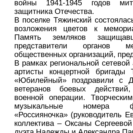
войны 1941-1945 годов ми
защитника Отечества.
В поселке Тяжинский состоялас
возложения цветов к мемор
Память земляков защищав
представители органов ме
общественных организаций, пре
В рамках региональной сетевой
артисты концертной бригады 
«Юбилейный» поздравили с Д
ветеранов боевых действий,
военной операции. Творчески
музыкальные номера фо
«Россияночка» (руководитель Ев
коллектива – Оксаны Сергеевой
дуэта Надежды и Александра Па