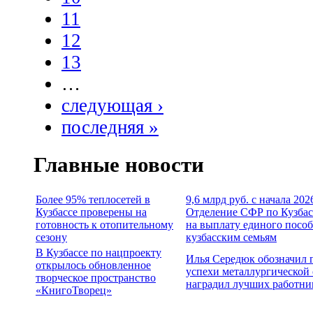
11
12
13
…
следующая ›
последняя »
Главные новости
Более 95% теплосетей в
9,6 млрд руб. с начала 202
Кузбассе проверены на
Отделение СФР по Кузбас
готовность к отопительному
на выплату единого посо
сезону
кузбасским семьям
В Кузбассе по нацпроекту
Илья Середюк обозначил 
открылось обновленное
успехи металлургической 
творческое пространство
наградил лучших работни
«КнигоТворец»