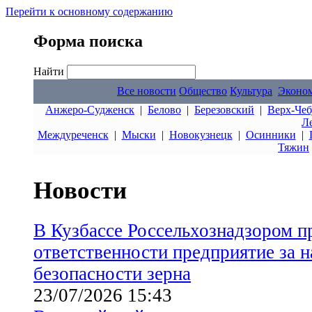
Перейти к основному содержанию
Форма поиска
Найти
Все новости
Общество
Культура
Эконо
Анжеро-Судженск
|
Белово
|
Березовский
|
Верх-Чеб
Л
Междуреченск
|
Мыски
|
Новокузнецк
|
Осинники
|
Тяжин
Новости
В Кузбассе Россельхознадзором п
ответственности предприятие за 
безопасности зерна
23/07/2026 15:43