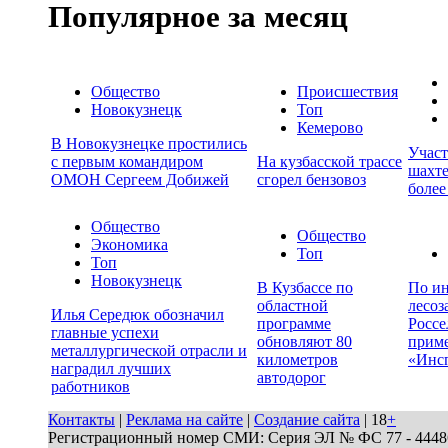
Популярное за месяц
Общество
Происшествия
Новокузнецк
Топ
Кемерово
В Новокузнецке простились
Учас
с первым командиром
На кузбасской трассе
шахте
ОМОН Сергеем Добижей
сгорел бензовоз
более
Общество
Общество
Экономика
Топ
Топ
Новокузнецк
В Кузбассе по
По ин
областной
лесоз
Илья Середюк обозначил
программе
Россе
главные успехи
обновляют 80
прим
металлургической отрасли и
километров
«Инс
наградил лучших
автодорог
работников
Контакты
|
Реклама на сайте
|
Создание сайта
| 18
+
Регистрационный номер СМИ: Серия ЭЛ № ФС 77 - 44486 