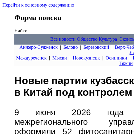
Перейти к основному содержанию
Форма поиска
Найти
Все новости
Общество
Культура
Эконо
Анжеро-Судженск
|
Белово
|
Березовский
|
Верх-Чеб
Л
Междуреченск
|
Мыски
|
Новокузнецк
|
Осинники
|
Тяжин
Новые партии кузбасск
в Китай под контролем
9 июня 2026 года сп
межрегионального управ
оформили 52 фитосанитарн