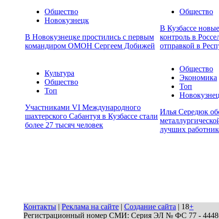
Общество
Общество
Новокузнецк
В Кузбассе новы
В Новокузнецке простились с первым
контроль в Россе
командиром ОМОН Сергеем Добижей
отправкой в Респ
Общество
Культура
Экономика
Общество
Топ
Топ
Новокузне
Участниками VI Международного
Илья Середюк об
шахтерского Сабантуя в Кузбассе стали
металлургической
более 27 тысяч человек
лучших работник
Контакты
|
Реклама на сайте
|
Создание сайта
| 18
+
Регистрационный номер СМИ: Серия ЭЛ № ФС 77 - 44486 