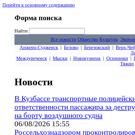
Перейти к основному содержанию
Форма поиска
Найти
Все новости
Общество
Культура
Эконо
Анжеро-Судженск
|
Белово
|
Березовский
|
Верх-Чеб
Л
Междуреченск
|
Мыски
|
Новокузнецк
|
Осинники
|
Тяжин
Новости
В Кузбассе транспортные полицейски
ответственности пассажира за дестр
на борту воздушного судна
06/08/2026 15:55
Россельхознадзором проконтролирова