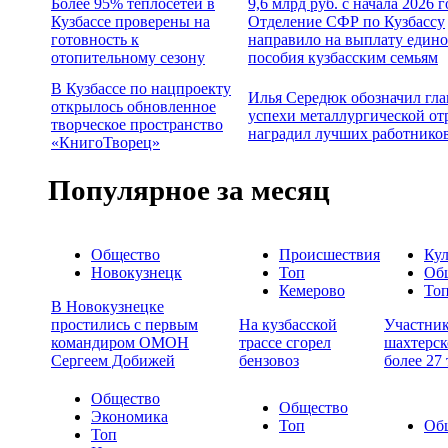
Более 95% теплосетей в
9,6 млрд руб. с начала 2026 г
Кузбассе проверены на
Отделение СФР по Кузбассу
готовность к
направило на выплату едино
отопительному сезону
пособия кузбасским семьям
В Кузбассе по нацпроекту
Илья Середюк обозначил гл
открылось обновленное
успехи металлургической от
творческое пространство
наградил лучших работнико
«КнигоТворец»
Популярное за месяц
Общество
Происшествия
Кул
Новокузнецк
Топ
Об
Кемерово
То
В Новокузнецке
простились с первым
На кузбасской
Участни
командиром ОМОН
трассе сгорел
шахтерск
Сергеем Добижей
бензовоз
более 27
Общество
Общество
Экономика
Топ
Об
Топ