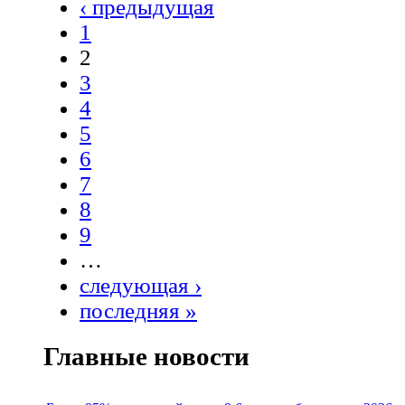
‹ предыдущая
1
2
3
4
5
6
7
8
9
…
следующая ›
последняя »
Главные новости