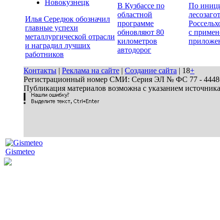
Новокузнецк
В Кузбассе по
По иници
областной
лесозаго
Илья Середюк обозначил
программе
Россельх
главные успехи
обновляют 80
с примен
металлургической отрасли
километров
приложе
и наградил лучших
автодорог
работников
Контакты
|
Реклама на сайте
|
Создание сайта
| 18
+
Регистрационный номер СМИ: Серия ЭЛ № ФС 77 - 44486 
Публикация материалов возможна с указанием источник
Gismeteo