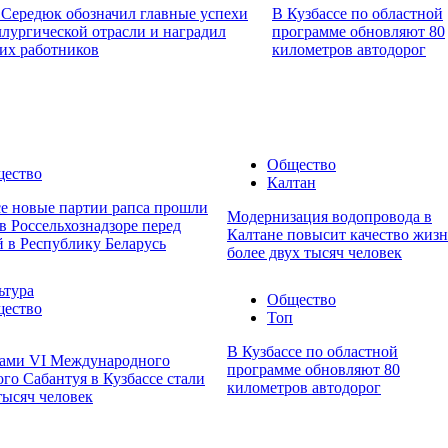
 Середюк обозначил главные успехи
В Кузбассе по областной
ллургической отрасли и наградил
программе обновляют 80
их работников
километров автодорог
Общество
ество
Калтан
се новые партии рапса прошли
Модернизация водопровода в
в Россельхознадзоре перед
Калтане повысит качество жиз
й в Республику Беларусь
более двух тысяч человек
ьтура
Общество
ество
Топ
В Кузбассе по областной
ами VI Международного
программе обновляют 80
го Сабантуя в Кузбассе стали
километров автодорог
тысяч человек