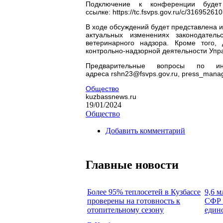
Подключение к конференции будет
ссылке: https://tc.fsvps.gov.ru/c/316952610
В ходе обсуждений будет представлена и
актуальных изменениях законодатель
ветеринарного надзора. Кроме того,
контрольно-надзорной деятельности Упр
Предварительные вопросы по и
адреса rshn23@fsvps.gov.ru, press_mana
Общество
kuzbassnews.ru
19/01/2024
Общество
Добавить комментарий
Главные новости
Более 95% теплосетей в Кузбассе
9,6 м
проверены на готовность к
СФР 
отопительному сезону
един