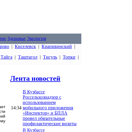
ние
Здоровье
Экология
рово
|
Киселевск
|
Крапивинский
|
|
Тайга
|
Таштагол
|
Тисуль
|
Топки
|
Лента новостей
В Кузбассе
Россельхознадзор с
использованием
ает
14:34
мобильного приложения
сти
«Инспектор» и БПЛА
ний
провел обязательные
ому
профилактические визиты
В Кузбассе