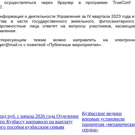
 осуществляться через браузер в программе TrueConf
7.
нформация о деятельности Управления за IV квартала 2023 года и
ства в части государственного земельного, фитосанитарног
 должностные лица ответят на вопросы участников, касающи
авления.
нтересующим темам можно направлять на электронн
ger@mail.ru с пометкой «Публичные мероприятия».
Кузбасские медики
лрд руб. с начала 2026 года Отделение
впервые установили
по Кузбассу направило на выплату
пациентам «механически
ого пособия кузбасским семьям
сердца»