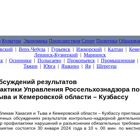
о
Культура
Экономика
Происшествия
Спорт
Политика
Образова
овский
|
Верх-Чебула
|
Гурьевск
|
Ижморский
|
Калтан
|
Кеме
Ленинск-Кузнецкий
|
Мариинск
цк
|
Осинники
|
Полысаево
|
Прокопьевск
|
Промышленная
Тяжин
|
Юрга
|
Яшкино
|
Яя
|
Шерегеш
бсуждений результатов
актики Управления Россельхознадзора по
ыва и Кемеровской области – Кузбассу
бликам Хакасия и Тыва и Кемеровской области – Кузбассу приглаш
ичных обсуждениях результатов контрольно-надзорной деятельно
мер профилактики нарушений и разъяснении обязательных требова
иятие состоятся 30 января 2024 года в 10 ч. 00 мин. по местн