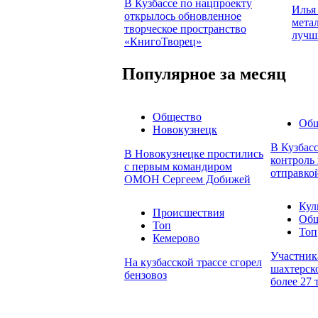
В Кузбассе по нацпроекту
Илья
открылось обновленное
мета
творческое пространство
лучш
«КнигоТворец»
Популярное за месяц
Общество
Общ
Новокузнецк
В Кузбас
В Новокузнецке простились
контроль 
с первым командиром
отправко
ОМОН Сергеем Добижей
Кул
Происшествия
Общ
Топ
Топ
Кемерово
Участник
На кузбасской трассе сгорел
шахтерско
бензовоз
более 27 