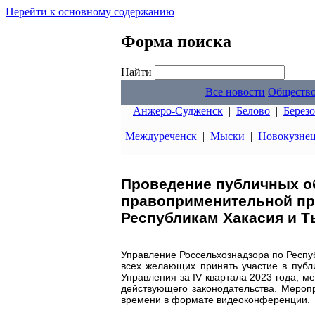
Перейти к основному содержанию
Форма поиска
Найти
Все новости
Обществ
Анжеро-Судженск
|
Белово
|
Берез
Междуреченск
|
Мыски
|
Новокузне
Проведение публичных о
правоприменительной пр
Республикам Хакасия и Т
Управление Россельхознадзора по Респу
всех желающих принять участие в публ
Управления за IV квартала 2023 года, 
действующего законодательства. Меропр
времени в формате видеоконференции.