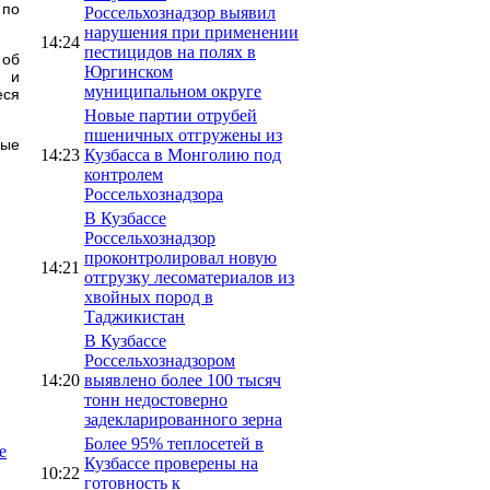
 по
Россельхознадзор выявил
нарушения при применении
14:24
пестицидов на полях в
 об
Юргинском
о и
муниципальном округе
еся
Новые партии отрубей
пшеничных отгружены из
ые
14:23
Кузбасса в Монголию под
контролем
Россельхознадзора
В Кузбассе
Россельхознадзор
проконтролировал новую
14:21
отгрузку лесоматериалов из
хвойных пород в
Таджикистан
В Кузбассе
Россельхознадзором
14:20
выявлено более 100 тысяч
тонн недостоверно
задекларированного зерна
Более 95% теплосетей в
е
Кузбассе проверены на
10:22
готовность к