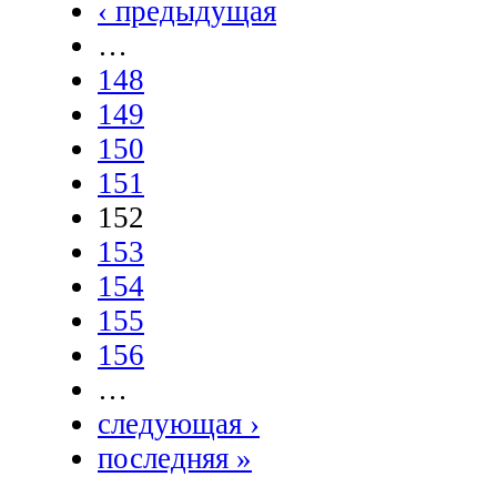
‹ предыдущая
…
148
149
150
151
152
153
154
155
156
…
следующая ›
последняя »