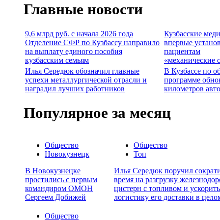
Главные новости
9,6 млрд руб. с начала 2026 года
Кузбасские мед
Отделение СФР по Кузбассу направило
впервые устано
на выплату единого пособия
пациентам
кузбасским семьям
«механические 
Илья Середюк обозначил главные
В Кузбассе по о
успехи металлургической отрасли и
программе обно
наградил лучших работников
километров авт
Популярное за месяц
Общество
Общество
Новокузнецк
Топ
В Новокузнецке
Илья Середюк поручил сократ
простились с первым
время на разгрузку железнодо
командиром ОМОН
цистерн с топливом и ускорить
Сергеем Добижей
логистику его доставки в цело
Общество