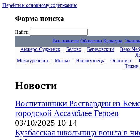
Перейти к основному содержанию
Форма поиска
Найти
Все новости
Общество
Культура
Эконо
Анжеро-Судженск
|
Белово
|
Березовский
|
Верх-Чеб
Л
Междуреченск
|
Мыски
|
Новокузнецк
|
Осинники
|
Тяжин
Новости
Воспитанники Росгвардии из Кеме
городской Ассамблее Героев
03/10/2025 10:14
Кузбасская школьница вошла в чи