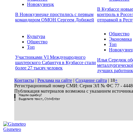
Новокузнецк
В Кузбассе новы
В Новокузнецке простились с первым
контроль в Россе
командиром ОМОН Сергеем Добижей
отправкой в Респ
Общество
Культура
Экономика
Общество
Топ
Топ
Новокузне
Участниками VI Международного
Илья Середюк об
шахтерского Сабантуя в Кузбассе стали
металлургической
более 27 тысяч человек
лучших работник
Контакты
|
Реклама на сайте
|
Создание сайта
| 18
+
Регистрационный номер СМИ: Серия ЭЛ № ФС 77 - 44486 
Публикация материалов возможна с указанием источник
Gismeteo