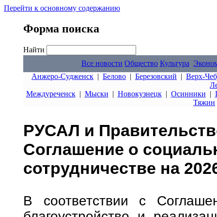
Перейти к основному содержанию
Форма поиска
Найти
Все новости
Общество
Культура
Эконо
Анжеро-Судженск
|
Белово
|
Березовский
|
Верх-Чеб
Л
Междуреченск
|
Мыски
|
Новокузнецк
|
Осинники
|
Тяжин
РУСАЛ и Правительств
Соглашение о социаль
сотрудничестве на 202
В соответствии с Соглаше
благоустройство и реализа