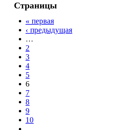
Страницы
« первая
‹ предыдущая
…
2
3
4
5
6
7
8
9
10
…