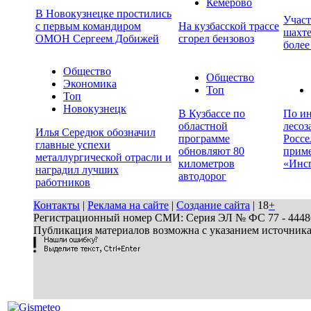
Кемерово
В Новокузнецке простились
Учас
с первым командиром
На кузбасской трассе
шахте
ОМОН Сергеем Добижей
сгорел бензовоз
более
Общество
Общество
Экономика
Топ
Топ
Новокузнецк
В Кузбассе по
По ин
областной
лесоз
Илья Середюк обозначил
программе
Россе
главные успехи
обновляют 80
прим
металлургической отрасли и
километров
«Инс
наградил лучших
автодорог
работников
Контакты
|
Реклама на сайте
|
Создание сайта
| 18
+
Регистрационный номер СМИ: Серия ЭЛ № ФС 77 - 44486 
Публикация материалов возможна с указанием источник