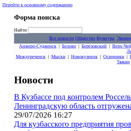
Перейти к основному содержанию
Форма поиска
Найти
Все новости
Общество
Культура
Эконо
Анжеро-Судженск
|
Белово
|
Березовский
|
Верх-Чеб
Л
Междуреченск
|
Мыски
|
Новокузнецк
|
Осинники
|
Тяжин
Новости
В Кузбассе под контролем Россел
Ленинградскую область отгружен
29/07/2026 16:27
Для кузбасского предприятия про