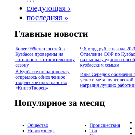
следующая ›
последняя »
Главные новости
Более 95% теплосетей в
9,6 млрд руб. с начала 202
Кузбассе проверены на
Отделение СФР по Кузбас
готовность к отопительному
на выплату единого посо
сезону
кузбасским семьям
В Кузбассе по нацпроекту
Илья Середюк обозначил 
открылось обновленное
успехи металлургической 
творческое пространство
наградил лучших работни
«КнигоТворец»
Популярное за месяц
Общество
Происшествия
Новокузнецк
Топ