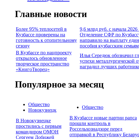
Главные новости
Более 95% теплосетей в
9,6 млрд руб. с начала 2026
Кузбассе проверены на
Отделение СФР по Кузбасс
готовность к отопительному
направило на выплату еди
сезону
пособия кузбасским семьям
В Кузбассе по нацпроекту
Илья Середюк обозначил г
открылось обновленное
успехи металлургической о
творческое пространство
наградил лучших работник
«КнигоТворец»
Популярное за месяц
Общество
Общество
Новокузнецк
В Кузбассе новые партии рапса
В Новокузнецке
прошли контроль в
простились с первым
Россельхознадзоре перед
командиром ОМОН
отправкой в Республику Белару
Сергеем Добижей