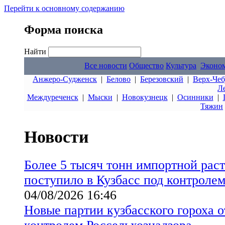
Перейти к основному содержанию
Форма поиска
Найти
Все новости
Общество
Культура
Эконо
Анжеро-Судженск
|
Белово
|
Березовский
|
Верх-Чеб
Л
Междуреченск
|
Мыски
|
Новокузнецк
|
Осинники
|
Тяжин
Новости
Более 5 тысяч тонн импортной рас
поступило в Кузбасс под контролем
04/08/2026 16:46
Новые партии кузбасского гороха 