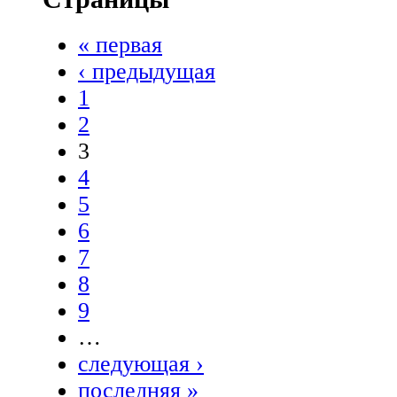
« первая
‹ предыдущая
1
2
3
4
5
6
7
8
9
…
следующая ›
последняя »