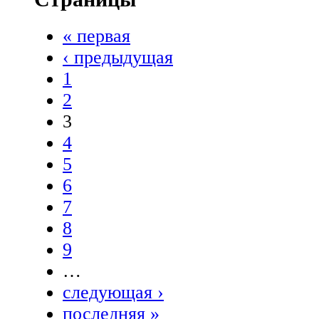
« первая
‹ предыдущая
1
2
3
4
5
6
7
8
9
…
следующая ›
последняя »