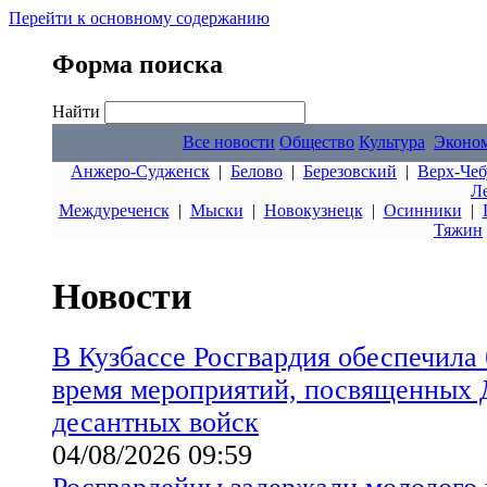
Перейти к основному содержанию
Форма поиска
Найти
Все новости
Общество
Культура
Эконо
Анжеро-Судженск
|
Белово
|
Березовский
|
Верх-Чеб
Л
Междуреченск
|
Мыски
|
Новокузнецк
|
Осинники
|
Тяжин
Новости
В Кузбассе Росгвардия обеспечила 
время мероприятий, посвященных
десантных войск
04/08/2026 09:59