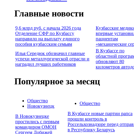
Главные новости
9,6 млрд руб. с начала 2026 года
Кузбасские медик
Отделение СФР по Кузбассу
впервые установи
направило на выплату единого
пациентам
пособия кузбасским семьям
«механические се
В Кузбассе по
Илья Середюк обозначил главные
областной програ
успехи металлургической отрасли и
обновляют 80
наградил лучших работников
километров автод
Популярное за месяц
Общество
Общество
Новокузнецк
В Кузбассе новые партии рапса
В Новокузнецке
прошли контроль в
простились с первым
Россельхознадзоре перед отпра
командиром ОМОН
в Республику Беларусь
Сергеем Добижей