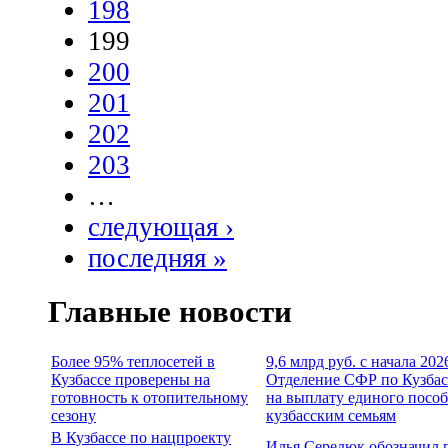
198
199
200
201
202
203
…
следующая ›
последняя »
Главные новости
Более 95% теплосетей в
9,6 млрд руб. с начала 202
Кузбассе проверены на
Отделение СФР по Кузбас
готовность к отопительному
на выплату единого посо
сезону
кузбасским семьям
В Кузбассе по нацпроекту
Илья Середюк обозначил 