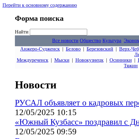
Перейти к основному содержанию
Форма поиска
Найти
Все новости
Общество
Культура
Эконо
Анжеро-Судженск
|
Белово
|
Березовский
|
Верх-Чеб
Л
Междуреченск
|
Мыски
|
Новокузнецк
|
Осинники
|
Тяжин
Новости
РУСАЛ объявляет о кадровых пер
12/05/2025 10:15
«Южный Кузбасс» поздравил с Д
12/05/2025 09:59