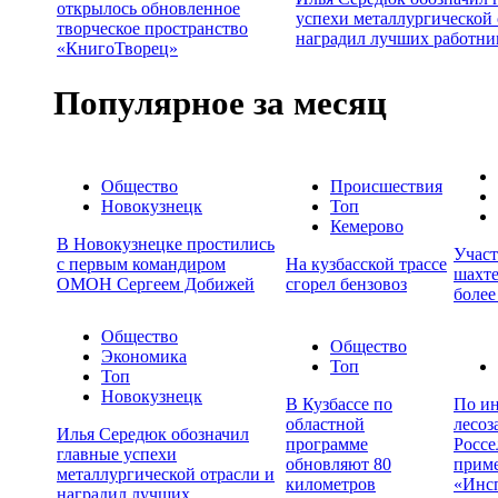
открылось обновленное
успехи металлургической 
творческое пространство
наградил лучших работни
«КнигоТворец»
Популярное за месяц
Общество
Происшествия
Новокузнецк
Топ
Кемерово
В Новокузнецке простились
Учас
с первым командиром
На кузбасской трассе
шахте
ОМОН Сергеем Добижей
сгорел бензовоз
более
Общество
Общество
Экономика
Топ
Топ
Новокузнецк
В Кузбассе по
По ин
областной
лесоз
Илья Середюк обозначил
программе
Россе
главные успехи
обновляют 80
прим
металлургической отрасли и
километров
«Инс
наградил лучших