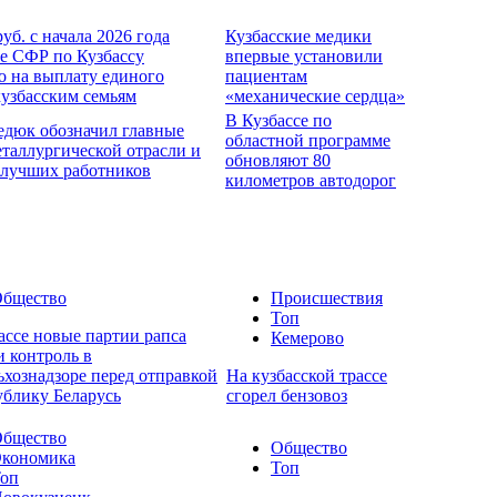
руб. с начала 2026 года
Кузбасские медики
е СФР по Кузбассу
впервые установили
о на выплату единого
пациентам
кузбасским семьям
«механические сердца»
В Кузбассе по
едюк обозначил главные
областной программе
еталлургической отрасли и
обновляют 80
 лучших работников
километров автодорог
бщество
Происшествия
Топ
ассе новые партии рапса
Кемерово
 контроль в
ьхознадзоре перед отправкой
На кузбасской трассе
ублику Беларусь
сгорел бензовоз
бщество
Общество
кономика
Топ
оп