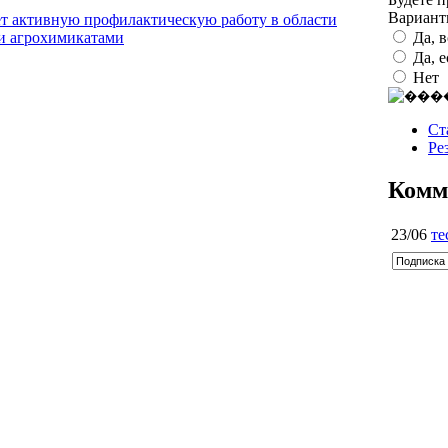
Вариан
ет активную профилактическую работу в области
Да, 
 и агрохимикатами
Да, 
Нет
Ст
Ре
Комм
23/06
те