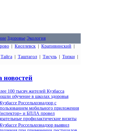
ние
Здоровье
Экология
рово
|
Киселевск
|
Крапивинский
|
|
Тайга
|
Таштагол
|
Тисуль
|
Топки
|
а новостей
лее 100 тысяч жителей Кузбасса
ошли обучение в школах здоровья
Кузбассе Россельхознадзор с
пользованием мобильного приложения
нспектор» и БПЛА провел
язательные профилактические визиты
Кузбассе Россельхознадзор выявил
рушения при применении пестицидов