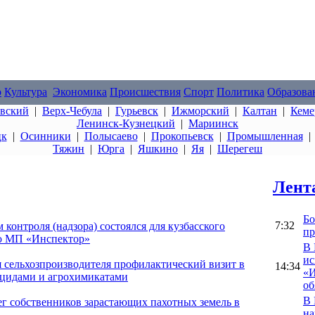
о
Культура
Экономика
Происшествия
Спорт
Политика
Образова
овский
|
Верх-Чебула
|
Гурьевск
|
Ижморский
|
Калтан
|
Кеме
Ленинск-Кузнецкий
|
Мариинск
цк
|
Осинники
|
Полысаево
|
Прокопьевск
|
Промышленная
Тяжин
|
Юрга
|
Яшкино
|
Яя
|
Шерегеш
Лент
Бо
7:32
контроля (надзора) состоялся для кузбасского
пр
ью МП «Инспектор»
В 
ис
я сельхозпроизводителя профилактический визит в
14:34
«И
ицидами и агрохимикатами
об
В 
ег собственников зарастающих пахотных земель в
на