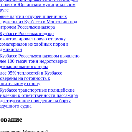
 полях в Юргинском муниципальном
руге
вые партии отрубей пшеничных
гружены из Кузбасса в Монголию под
нтролем Россельхознадзора
Кузбассе Россельхознадзор
оконтролировал новую отгрузку
соматериалов из хвойных пород в
джикистан
Кузбассе Россельхознадзором выявлено
лее 100 тысяч тонн недостоверно
декларированного зерна
лее 95% теплосетей в Кузбассе
оверены на готовность к
опительному сезону
Кузбассе транспортные полицейские
ивлекли к ответственности пассажира
 деструктивное поведение на борту
здушного судна
сование
праздновать Масленицу?