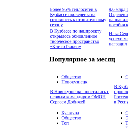
Более 95% теплосетей в
9,6 млрд 
Кузбассе проверены на
Отделени
готовность к отопительному
направил
сезону
пособия 
В Кузбассе по нацпроекту
Илья Сер
открылось обновленное
успехи м
творческое пространство
наградил
«КнигоТворец»
Популярное за месяц
Общество
О
Новокузнецк
В Кузб
В Новокузнецке простились с
прошли
первым командиром ОМОН
Россел
Сергеем Добижей
в Респ
Культура
О
Общество
Э
Топ
Т