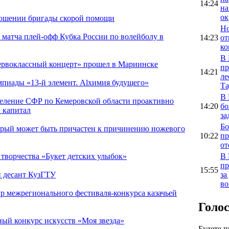
14:24
на
ок
ношении бригады скорой помощи
Но
 матча плей-офф Кубка России по волейболу в
14:23
от
ко
В 
ервоклассный концерт» прошел в Мариинске
пр
14:21
ле
пиады «13-й элемент. Alхимия будущего»
Та
В 
деление СФР по Кемеровской области проактивно
14:20
бо
 капитал
за
Бо
орый может быть причастен к причинению ножевого
10:22
пр
от
В 
 творчества «Букет детских улыбок»
пр
15:55
за
 десант КузГТУ
во
ур межрегионального фестиваля-конкурса казачьей
Голо
ый конкурс искусств «Моя звезда»
Будете 