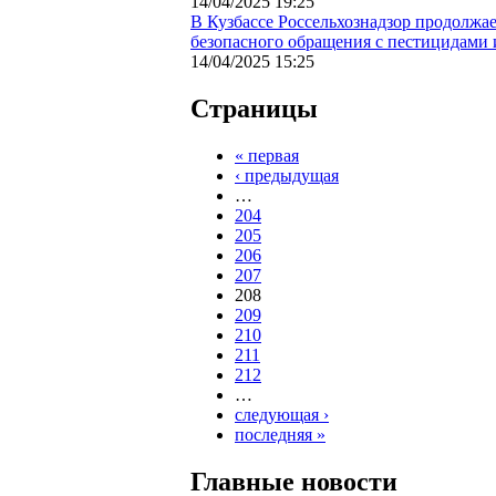
14/04/2025 19:25
В Кузбассе Россельхознадзор продолжа
безопасного обращения с пестицидами
14/04/2025 15:25
Страницы
« первая
‹ предыдущая
…
204
205
206
207
208
209
210
211
212
…
следующая ›
последняя »
Главные новости