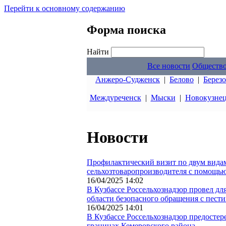
Перейти к основному содержанию
Форма поиска
Найти
Все новости
Обществ
Анжеро-Судженск
|
Белово
|
Берез
Междуреченск
|
Мыски
|
Новокузне
Новости
Профилактический визит по двум видам 
сельхозтоваропроизводителя с помощ
16/04/2025 14:02
В Кузбассе Россельхознадзор провел дл
области безопасного обращения с пест
16/04/2025 14:01
В Кузбассе Россельхознадзор предостер
границах Кемеровского района