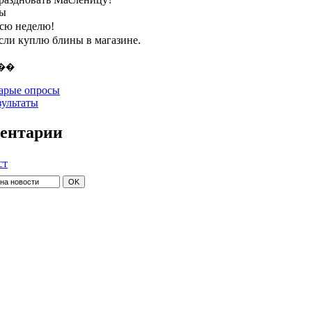
ты
всю неделю!
если куплю блины в магазине.
арые опросы
зультаты
ентарии
ст