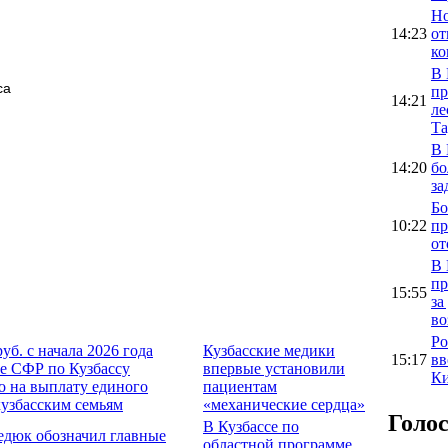
Но
14:23
от
ко
В 
са
пр
14:21
ле
Та
В 
14:20
бо
за
Бо
10:22
пр
от
В 
пр
15:55
за
во
Ро
руб. с начала 2026 года
Кузбасские медики
15:17
вв
е СФР по Кузбассу
впервые установили
Ки
о на выплату единого
пациентам
кузбасским семьям
«механические сердца»
Голо
В Кузбассе по
едюк обозначил главные
областной программе