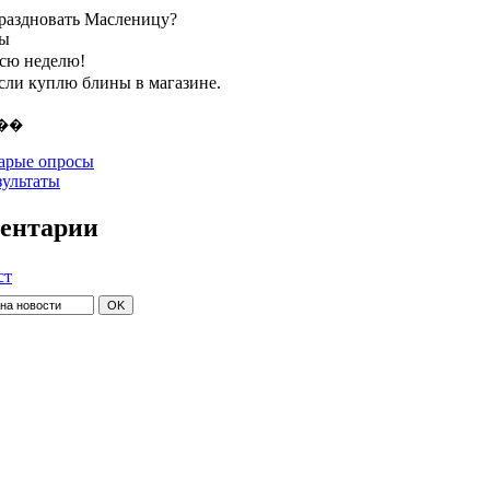
праздновать Масленицу?
ты
всю неделю!
если куплю блины в магазине.
арые опросы
зультаты
ентарии
ст