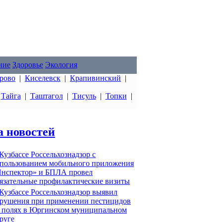
ние
Здоровье
Экология
рово
|
Киселевск
|
Крапивинский
|
|
Тайга
|
Таштагол
|
Тисуль
|
Топки
|
а новостей
Кузбассе Россельхознадзор с
пользованием мобильного приложения
нспектор» и БПЛА провел
язательные профилактические визиты
Кузбассе Россельхознадзор выявил
рушения при применении пестицидов
 полях в Юргинском муниципальном
руге