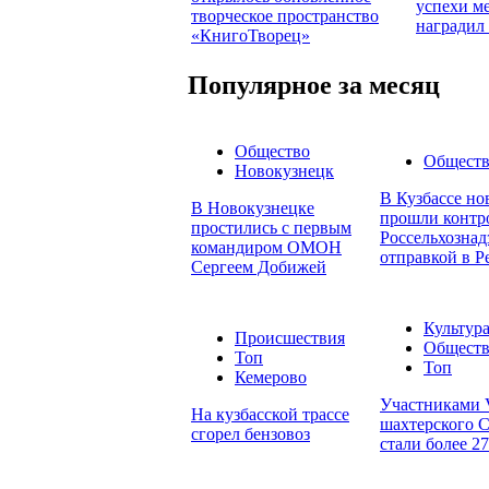
успехи м
творческое пространство
наградил
«КнигоТворец»
Популярное за месяц
Общество
Общест
Новокузнецк
В Кузбассе но
В Новокузнецке
прошли контр
простились с первым
Россельхознад
командиром ОМОН
отправкой в Р
Сергеем Добижей
Культур
Происшествия
Общест
Топ
Топ
Кемерово
Участниками 
На кузбасской трассе
шахтерского С
сгорел бензовоз
стали более 2