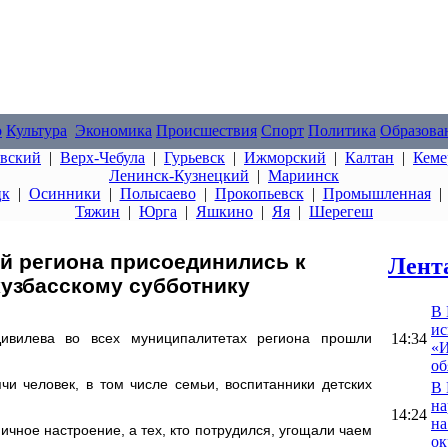
о
Культура
Экономика
Происшествия
Спорт
Политика
Образова
овский
|
Верх-Чебула
|
Гурьевск
|
Ижморский
|
Калтан
|
Кеме
Ленинск-Кузнецкий
|
Мариинск
цк
|
Осинники
|
Полысаево
|
Прокопьевск
|
Промышленная
Тяжин
|
Юрга
|
Яшкино
|
Яя
|
Шерегеш
ей региона присоединились к
Лент
кузбасскому субботнику
В 
ис
14:34
ивилева во всех муниципалитетах региона прошли
«И
об
чи человек, в том числе семьи, воспитанники детских
В 
на
14:24
на
ичное настроение, а тех, кто потрудился, угощали чаем
ок