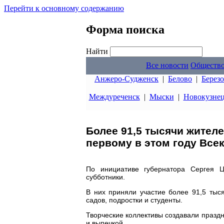
Перейти к основному содержанию
Форма поиска
Найти
Все новости
Обществ
Анжеро-Судженск
|
Белово
|
Берез
Междуреченск
|
Мыски
|
Новокузне
Более 91,5 тысячи жител
первому в этом году Все
По инициативе губернатора Сергея Ц
субботники.
В них приняли участие более 91,5 тыся
садов, подростки и студенты.
Творческие коллективы создавали праздн
и выпечкой.