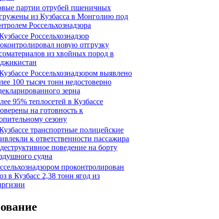
вые партии отрубей пшеничных
гружены из Кузбасса в Монголию под
нтролем Россельхознадзора
Кузбассе Россельхознадзор
оконтролировал новую отгрузку
соматериалов из хвойных пород в
джикистан
Кузбассе Россельхознадзором выявлено
лее 100 тысяч тонн недостоверно
декларированного зерна
лее 95% теплосетей в Кузбассе
оверены на готовность к
опительному сезону
Кузбассе транспортные полицейские
ивлекли к ответственности пассажира
 деструктивное поведение на борту
здушного судна
ссельхознадзором проконтролирован
оз в Кузбасс 2,38 тонн ягод из
ргизии
сование