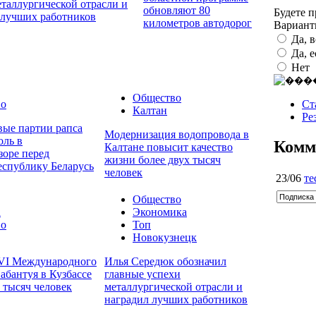
еталлургической отрасли и
обновляют 80
Будете 
 лучших работников
километров автодорог
Вариан
Да, 
Да, 
Нет
Общество
Ст
во
Калтан
Ре
вые партии рапса
Модернизация водопровода в
оль в
Комм
Калтане повысит качество
зоре перед
жизни более двух тысяч
еспублику Беларусь
человек
23/06
те
Общество
а
Экономика
во
Топ
Новокузнецк
VI Международного
Илья Середюк обозначил
абантуя в Кузбассе
главные успехи
7 тысяч человек
металлургической отрасли и
наградил лучших работников